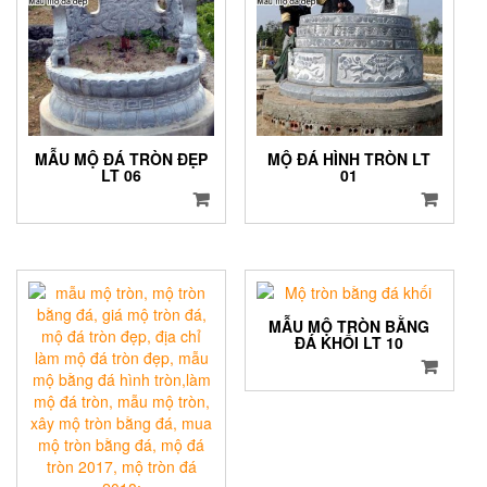
MẪU MỘ ĐÁ TRÒN ĐẸP
MỘ ĐÁ HÌNH TRÒN LT
LT 06
01
MẪU MỘ TRÒN BẰNG
ĐÁ KHỐI LT 10