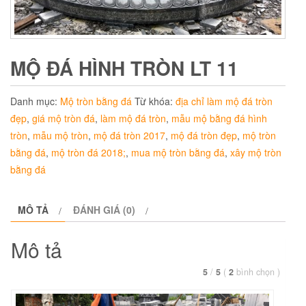
MỘ ĐÁ HÌNH TRÒN LT 11
Danh mục:
Mộ tròn bằng đá
Từ khóa:
địa chỉ làm mộ đá tròn
đẹp
,
giá mộ tròn đá
,
làm mộ đá tròn
,
mẫu mộ bằng đá hình
tròn
,
mẫu mộ tròn
,
mộ đá tròn 2017
,
mộ đá tròn đẹp
,
mộ tròn
bằng đá
,
mộ tròn đá 2018;
,
mua mộ tròn bằng đá
,
xây mộ tròn
bằng đá
MÔ TẢ
ĐÁNH GIÁ (0)
Mô tả
5
/
5
(
2
bình chọn
)