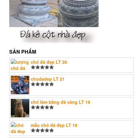
SẢN PHẨM
chó đá đẹp LT 20
Được xếp
hạng
chodadep LT 21
5.00
5
sao
Được xếp
hạng
5.00
5
sao
chó làm bằng đá vàng LT 19
Được xếp
hạng
5.00
5
sao
mẫu chó đá đẹp LT 18
Được xếp