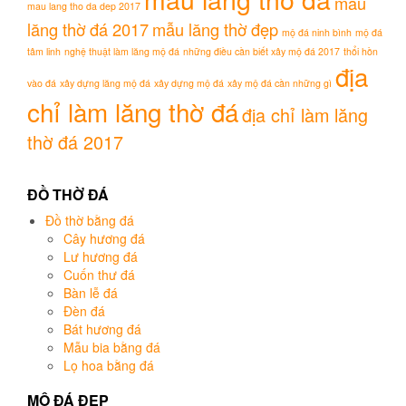
mẫu
mau lang tho da dep 2017
lăng thờ đá 2017
mẫu lăng thờ đẹp
mộ đá ninh bình
mộ đá
tâm linh
nghệ thuật làm lăng mộ đá
những điều cần biết xây mộ đá 2017
thổi hồn
địa
vào đá
xây dựng lăng mộ đá
xây dựng mộ đá
xây mộ đá cần những gì
chỉ làm lăng thờ đá
địa chỉ làm lăng
thờ đá 2017
ĐỒ THỜ ĐÁ
Đồ thờ bằng đá
Cây hương đá
Lư hương đá
Cuốn thư đá
Bàn lễ đá
Đèn đá
Bát hương đá
Mẫu bia bằng đá
Lọ hoa bằng đá
MỘ ĐÁ ĐẸP