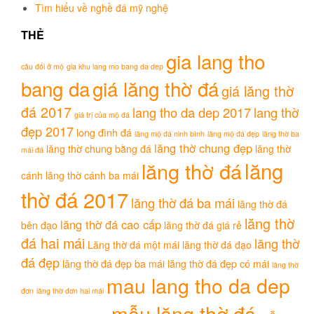
Tìm hiểu về nghề đá mỹ nghệ
THẺ
gia lang tho
câu đối ở mộ
gia khu lang mo bang da dep
bang da
giá lăng thờ đá
giá lăng thờ
đá 2017
lang tho da dep 2017
lang thờ
giá trị của mộ đá
đẹp 2017
long đình đá
lăng mộ đá ninh bình
lăng mộ đá đẹp
lăng thờ ba
lăng thờ chung đẹp
lăng thờ chung bằng đá
lăng thờ
mái đá
lăng
lăng thờ đá
cánh
lăng thờ cánh ba mái
thờ đá 2017
lăng thờ đá ba mái
lăng thờ đá
lăng thờ
lăng thờ đá cao cấp
bên đạo
lăng thờ đá giá rẻ
đá hai mái
lăng thờ
Lăng thờ đá một mái
lăng thờ đá đạo
đá đẹp
lăng thờ đá đẹp ba mái
lăng thờ đá đẹp có mái
lăng thờ
mau lang tho da dep
đơn
lăng thờ đơn hai mái
mẫu lăng thờ đá