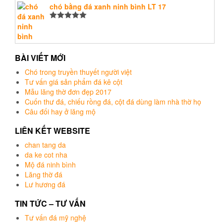
hạng
chó bằng đá xanh ninh bình LT 17
5.00
5
sao
Được xếp
hạng
5.00
5
sao
BÀI VIẾT MỚI
Chó trong truyền thuyết người việt
Tư vấn giá sản phẩm đá kê cột
Mẫu lăng thờ đơn đẹp 2017
Cuốn thư đá, chiếu rồng đá, cột đá dùng làm nhà thờ họ
Câu đối hay ở lăng mộ
LIÊN KẾT WEBSITE
chan tang da
da ke cot nha
Mộ đá ninh bình
Lăng thờ đá
Lư hương đá
TIN TỨC – TƯ VẤN
Tư vấn đá mỹ nghệ