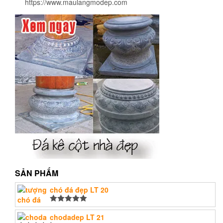
https://www.maulangmodep.com
SẢN PHẨM
chó đá đẹp LT 20
Được xếp
hạng
chodadep LT 21
5.00
5
sao