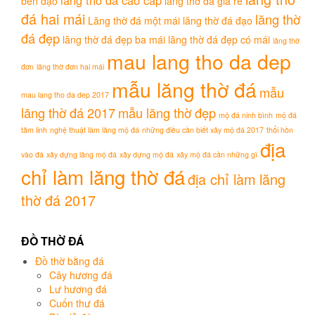
bên đạo
lăng thờ đá giá rẻ
đá hai mái
lăng thờ
Lăng thờ đá một mái
lăng thờ đá đạo
đá đẹp
lăng thờ đá đẹp ba mái
lăng thờ đá đẹp có mái
lăng thờ
mau lang tho da dep
đơn
lăng thờ đơn hai mái
mẫu lăng thờ đá
mẫu
mau lang tho da dep 2017
lăng thờ đá 2017
mẫu lăng thờ đẹp
mộ đá ninh bình
mộ đá
tâm linh
nghệ thuật làm lăng mộ đá
những điều cần biết xây mộ đá 2017
thổi hồn
địa
vào đá
xây dựng lăng mộ đá
xây dựng mộ đá
xây mộ đá cần những gì
chỉ làm lăng thờ đá
địa chỉ làm lăng
thờ đá 2017
ĐỒ THỜ ĐÁ
Đồ thờ bằng đá
Cây hương đá
Lư hương đá
Cuốn thư đá