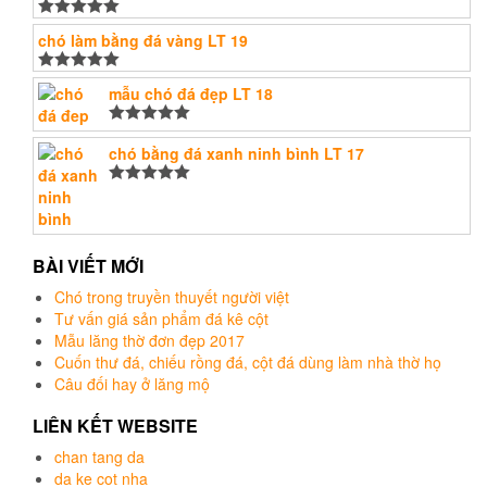
Được xếp
chó làm bằng đá vàng LT 19
hạng
5.00
5
sao
Được xếp
mẫu chó đá đẹp LT 18
hạng
5.00
5
sao
Được xếp
hạng
chó bằng đá xanh ninh bình LT 17
5.00
5
sao
Được xếp
hạng
5.00
5
sao
BÀI VIẾT MỚI
Chó trong truyền thuyết người việt
Tư vấn giá sản phẩm đá kê cột
Mẫu lăng thờ đơn đẹp 2017
Cuốn thư đá, chiếu rồng đá, cột đá dùng làm nhà thờ họ
Câu đối hay ở lăng mộ
LIÊN KẾT WEBSITE
chan tang da
da ke cot nha