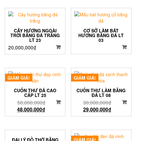
CÂY HƯƠNG NGOÀI
CƠ SỞ LÀM BÁT
TRỜI BẰNG ĐÁ TRẮNG
HƯƠNG BẰNG ĐÁ LT
LT 23
03
20,000,000
₫
GIẢM GIÁ!
GIẢM GIÁ!
CUỐN THƯ ĐÁ CAO
CUỐN THƯ LÀM BẰNG
CẤP LT 25
ĐÁ LT 08
50,000,000
₫
30,000,000
₫
48,000,000
₫
29,000,000
₫
ĐẠI LÝ ĐỒ THỜ BẰNG
GIẢM GIÁ!