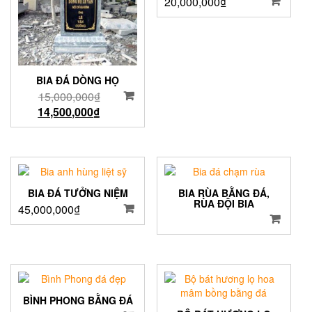
20,000,000
₫
BIA ĐÁ DÒNG HỌ
15,000,000
₫
14,500,000
₫
BIA ĐÁ TƯỞNG NIỆM
BIA RÙA BẰNG ĐÁ,
RÙA ĐỘI BIA
45,000,000
₫
BÌNH PHONG BẰNG ĐÁ