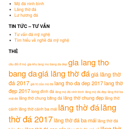
Mộ đá ninh bình
Lăng thờ đá
Lư hương đá
TIN TỨC – TƯ VẤN
Tư vấn đá mỹ nghệ
Tìm hiểu về nghề đá mỹ nghệ
THẺ
gia lang tho
câu đối ở mộ
gia khu lang mo bang da dep
bang da
giá lăng thờ đá
giá lăng thờ
đá 2017
lang tho da dep 2017
lang thờ
giá trị của mộ đá
đẹp 2017
long đình đá
lăng mộ đá ninh bình
lăng mộ đá đẹp
lăng thờ ba
lăng thờ chung đẹp
lăng thờ chung bằng đá
lăng thờ
mái đá
lăng
lăng thờ đá
cánh
lăng thờ cánh ba mái
thờ đá 2017
lăng thờ đá ba mái
lăng thờ đá
lăng thờ
lăng thờ đá cao cấp