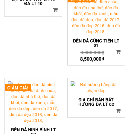
ĐÁ LT 10
ĐÈN ĐÁ CÚNG TIẾN LT
01
9,000,000
₫
8,500,000
₫
GIẢM GIÁ!
ĐỊA CHỈ BÁN BÁT
HƯƠNG ĐÁ LT 02
ĐÈN ĐÁ NINH BÌNH LT
02