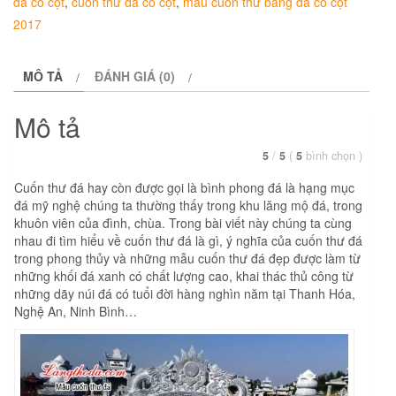
đá có cột
,
cuốn thư đá có cột
,
mẫu cuốn thư bằng đá có cột
đá
2017
LT
08
MÔ TẢ
ĐÁNH GIÁ (0)
số
lượng
Mô tả
5
/
5
(
5
bình chọn
)
Cuốn thư đá hay còn được gọi là bình phong đá là hạng mục
đá mỹ nghệ chúng ta thường thấy trong khu lăng mộ đá, trong
khuôn viên của đình, chùa. Trong bài viết này chúng ta cùng
nhau đi tìm hiểu về cuốn thư đá là gì, ý nghĩa của cuốn thư đá
trong phong thủy và những mẫu cuốn thư đá đẹp được làm từ
những khối đá xanh có chất lượng cao, khai thác thủ công từ
những dãy núi đá có tuổi đời hàng nghìn năm tại Thanh Hóa,
Nghệ An, Ninh Bình…