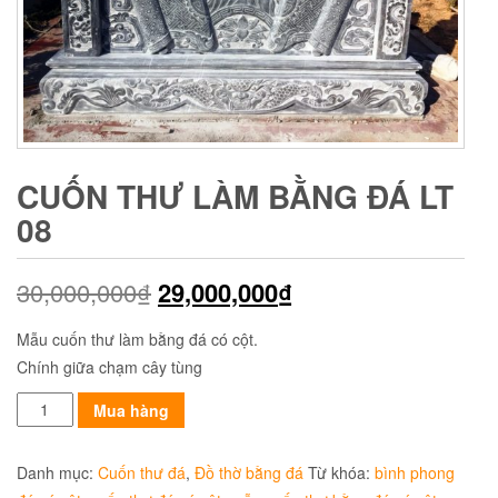
CUỐN THƯ LÀM BẰNG ĐÁ LT
08
30,000,000
₫
29,000,000
₫
Mẫu cuốn thư làm bằng đá có cột.
Chính giữa chạm cây tùng
Cuốn
Mua hàng
thư
làm
Danh mục:
Cuốn thư đá
,
Đồ thờ bằng đá
Từ khóa:
bình phong
bằng