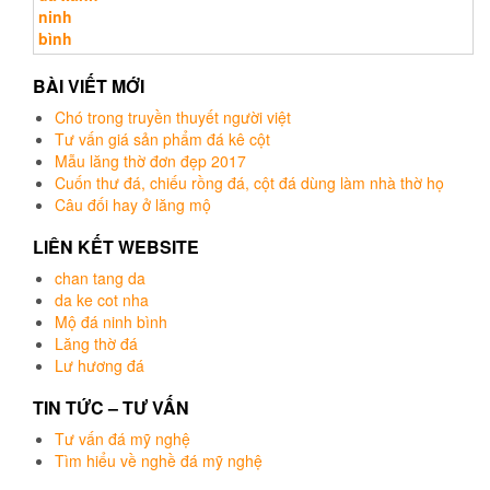
Được xếp
hạng
5.00
5
sao
BÀI VIẾT MỚI
Chó trong truyền thuyết người việt
Tư vấn giá sản phẩm đá kê cột
Mẫu lăng thờ đơn đẹp 2017
Cuốn thư đá, chiếu rồng đá, cột đá dùng làm nhà thờ họ
Câu đối hay ở lăng mộ
LIÊN KẾT WEBSITE
chan tang da
da ke cot nha
Mộ đá ninh bình
Lăng thờ đá
Lư hương đá
TIN TỨC – TƯ VẤN
Tư vấn đá mỹ nghệ
Tìm hiểu về nghề đá mỹ nghệ