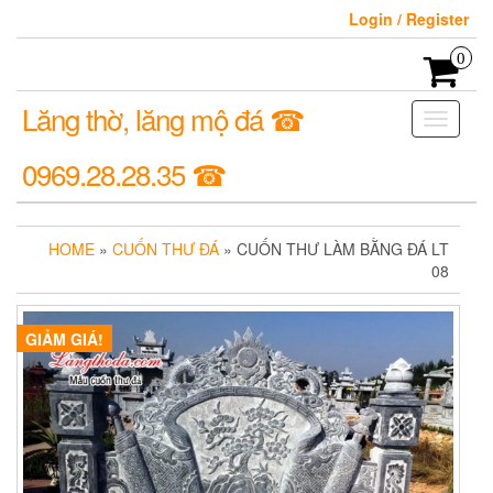
Login / Register
0
Lăng thờ, lăng mộ đá ☎
Toggle
navigati
0969.28.28.35 ☎
HOME
»
CUỐN THƯ ĐÁ
» CUỐN THƯ LÀM BẰNG ĐÁ LT
08
GIẢM GIÁ!