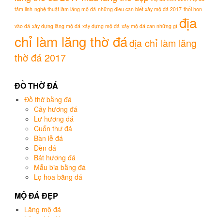
tâm linh
nghệ thuật làm lăng mộ đá
những điều cần biết xây mộ đá 2017
thổi hồn
địa
vào đá
xây dựng lăng mộ đá
xây dựng mộ đá
xây mộ đá cần những gì
chỉ làm lăng thờ đá
địa chỉ làm lăng
thờ đá 2017
ĐỒ THỜ ĐÁ
Đồ thờ bằng đá
Cây hương đá
Lư hương đá
Cuốn thư đá
Bàn lễ đá
Đèn đá
Bát hương đá
Mẫu bia bằng đá
Lọ hoa bằng đá
MỘ ĐÁ ĐẸP
Lăng mộ đá