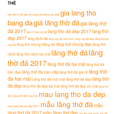
THẺ
gia lang tho
câu đối ở mộ
gia khu lang mo bang da dep
bang da
giá lăng thờ đá
giá lăng thờ
đá 2017
lang tho da dep 2017
lang thờ
giá trị của mộ đá
đẹp 2017
long đình đá
lăng mộ đá ninh bình
lăng mộ đá đẹp
lăng thờ ba
lăng thờ chung đẹp
lăng thờ chung bằng đá
lăng thờ
mái đá
lăng
lăng thờ đá
cánh
lăng thờ cánh ba mái
thờ đá 2017
lăng thờ đá ba mái
lăng thờ đá
lăng thờ
lăng thờ đá cao cấp
bên đạo
lăng thờ đá giá rẻ
đá hai mái
lăng thờ
Lăng thờ đá một mái
lăng thờ đá đạo
đá đẹp
lăng thờ đá đẹp ba mái
lăng thờ đá đẹp có mái
lăng thờ
mau lang tho da dep
đơn
lăng thờ đơn hai mái
mẫu lăng thờ đá
mẫu
mau lang tho da dep 2017
lăng thờ đá 2017
mẫu lăng thờ đẹp
mộ đá ninh bình
mộ đá