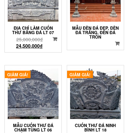
ĐỊA CHỈ LÀM CUỐN
MẪU ĐÈN ĐÁ ĐẸP, ĐÈN
THƯ BẰNG ĐÁ LT 07
ĐÁ TRẮNG, ĐÈN ĐÁ
TRÒN
25,000,000
₫
24,500,000
₫
GIẢM GIÁ!
GIẢM GIÁ!
MẪU CUỐN THƯ ĐÁ
CUỐN THƯ ĐÁ NINH
CHẠM TÙNG LT 06
BÌNH LT 18