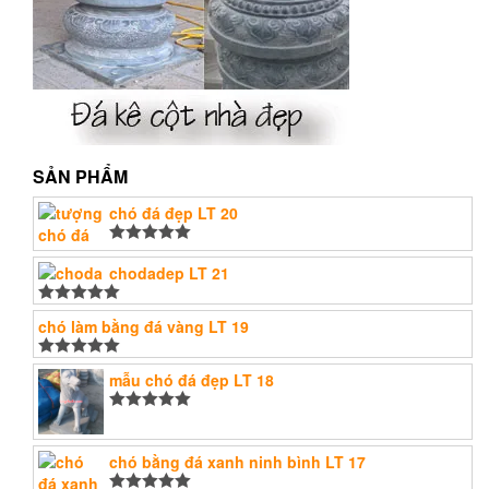
SẢN PHẨM
chó đá đẹp LT 20
Được xếp
hạng
chodadep LT 21
5.00
5
sao
Được xếp
chó làm bằng đá vàng LT 19
hạng
5.00
5
sao
Được xếp
mẫu chó đá đẹp LT 18
hạng
5.00
5
sao
Được xếp
hạng
5.00
5
sao
chó bằng đá xanh ninh bình LT 17