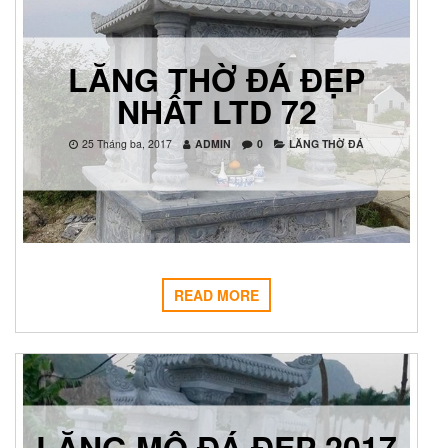
LĂNG THỜ ĐÁ ĐẸP
NHẤT LTD 72
25 Tháng ba, 2017
ADMIN
0
LĂNG THỜ ĐÁ
READ MORE
LĂNG MỘ ĐÁ ĐẸP 2017