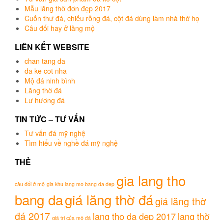
Mẫu lăng thờ đơn đẹp 2017
Cuốn thư đá, chiếu rồng đá, cột đá dùng làm nhà thờ họ
Câu đối hay ở lăng mộ
LIÊN KẾT WEBSITE
chan tang da
da ke cot nha
Mộ đá ninh bình
Lăng thờ đá
Lư hương đá
TIN TỨC – TƯ VẤN
Tư vấn đá mỹ nghệ
Tìm hiểu về nghề đá mỹ nghệ
THẺ
gia lang tho
câu đối ở mộ
gia khu lang mo bang da dep
bang da
giá lăng thờ đá
giá lăng thờ
đá 2017
lang tho da dep 2017
lang thờ
giá trị của mộ đá