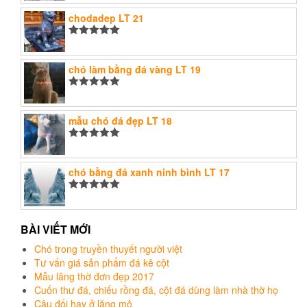
hạng
5.00
5
sao
chodadep LT 21
Được xếp
hạng
5.00
5
sao
chó làm bằng đá vàng LT 19
Được xếp
hạng
5.00
5
sao
mẫu chó đá đẹp LT 18
Được xếp
hạng
5.00
5
sao
chó bằng đá xanh ninh bình LT 17
Được xếp
hạng
5.00
5
sao
BÀI VIẾT MỚI
Chó trong truyền thuyết người việt
Tư vấn giá sản phẩm đá kê cột
Mẫu lăng thờ đơn đẹp 2017
Cuốn thư đá, chiếu rồng đá, cột đá dùng làm nhà thờ họ
Câu đối hay ở lăng mộ