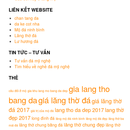
LIÊN KẾT WEBSITE
chan tang da
da ke cot nha
Mộ đá ninh bình
Lăng thờ đá
Lư hương đá
TIN TỨC – TƯ VẤN
Tư vấn đá mỹ nghệ
Tìm hiểu về nghề đá mỹ nghệ
THẺ
gia lang tho
câu đối ở mộ
gia khu lang mo bang da dep
bang da
giá lăng thờ đá
giá lăng thờ
đá 2017
lang tho da dep 2017
lang thờ
giá trị của mộ đá
đẹp 2017
long đình đá
lăng mộ đá ninh bình
lăng mộ đá đẹp
lăng thờ ba
lăng thờ chung đẹp
lăng thờ chung bằng đá
lăng thờ
mái đá