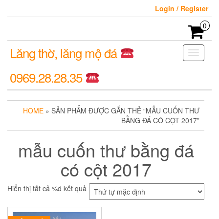
Login / Register
0
Lăng thờ, lăng mộ đá
Toggle
navigati
0969.28.28.35
HOME
» SẢN PHẨM ĐƯỢC GẮN THẺ “MẪU CUỐN THƯ
BẰNG ĐÁ CÓ CỘT 2017”
mẫu cuốn thư bằng đá
có cột 2017
Hiển thị tất cả %d kết quả