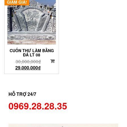
GIẢM GIÁ!
CUỐN THƯ LÀM BẰNG
ĐÁ LT 08
30,000,000
₫
29,000,000
₫
HỖ TRỢ 24/7
0969.28.28.35