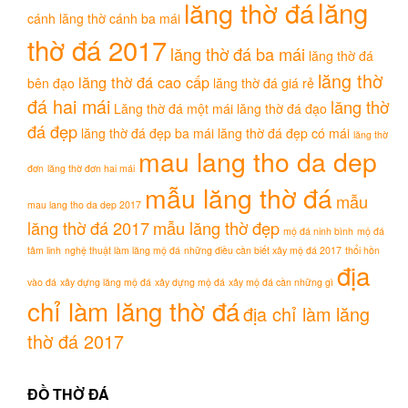
lăng
lăng thờ đá
cánh
lăng thờ cánh ba mái
thờ đá 2017
lăng thờ đá ba mái
lăng thờ đá
lăng thờ
lăng thờ đá cao cấp
bên đạo
lăng thờ đá giá rẻ
đá hai mái
lăng thờ
Lăng thờ đá một mái
lăng thờ đá đạo
đá đẹp
lăng thờ đá đẹp ba mái
lăng thờ đá đẹp có mái
lăng thờ
mau lang tho da dep
đơn
lăng thờ đơn hai mái
mẫu lăng thờ đá
mẫu
mau lang tho da dep 2017
lăng thờ đá 2017
mẫu lăng thờ đẹp
mộ đá ninh bình
mộ đá
tâm linh
nghệ thuật làm lăng mộ đá
những điều cần biết xây mộ đá 2017
thổi hồn
địa
vào đá
xây dựng lăng mộ đá
xây dựng mộ đá
xây mộ đá cần những gì
chỉ làm lăng thờ đá
địa chỉ làm lăng
thờ đá 2017
ĐỒ THỜ ĐÁ