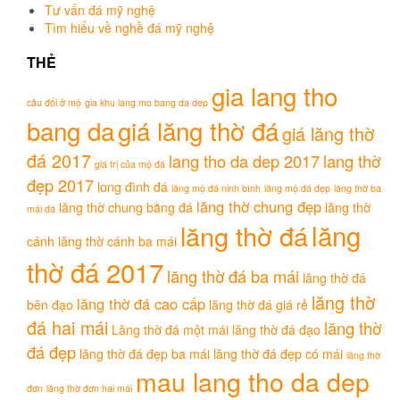
Tư vấn đá mỹ nghệ
Tìm hiểu về nghề đá mỹ nghệ
THẺ
gia lang tho
câu đối ở mộ
gia khu lang mo bang da dep
bang da
giá lăng thờ đá
giá lăng thờ
đá 2017
lang tho da dep 2017
lang thờ
giá trị của mộ đá
đẹp 2017
long đình đá
lăng mộ đá ninh bình
lăng mộ đá đẹp
lăng thờ ba
lăng thờ chung đẹp
lăng thờ chung bằng đá
lăng thờ
mái đá
lăng
lăng thờ đá
cánh
lăng thờ cánh ba mái
thờ đá 2017
lăng thờ đá ba mái
lăng thờ đá
lăng thờ
lăng thờ đá cao cấp
bên đạo
lăng thờ đá giá rẻ
đá hai mái
lăng thờ
Lăng thờ đá một mái
lăng thờ đá đạo
đá đẹp
lăng thờ đá đẹp ba mái
lăng thờ đá đẹp có mái
lăng thờ
mau lang tho da dep
đơn
lăng thờ đơn hai mái