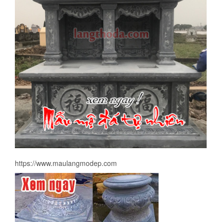
https://www.maulangmodep.com