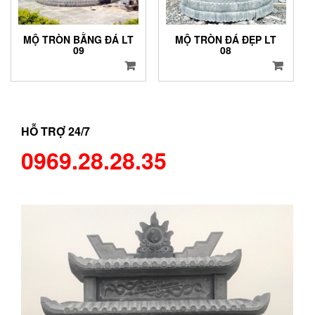
MỘ TRÒN BẰNG ĐÁ LT
MỘ TRÒN ĐÁ ĐẸP LT
09
08
HỖ TRỢ 24/7
0969.28.28.35