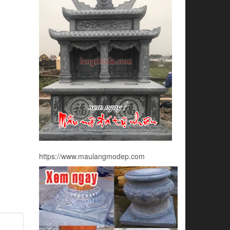
https://www.maulangmodep.com