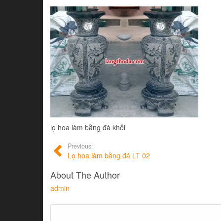
lọ hoa làm bằng đá khối
Previous:
Lọ hoa làm bằng đá LT 02
About The Author
admin