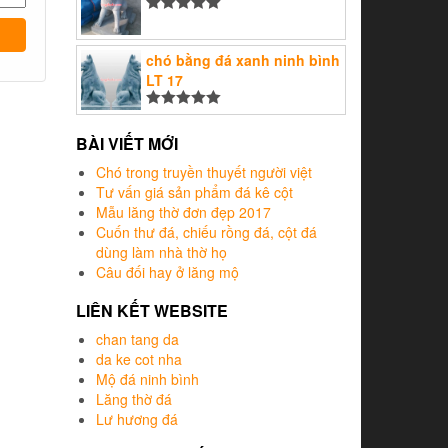
Được xếp
hạng
5.00
5
sao
chó bằng đá xanh ninh bình
LT 17
Được xếp
hạng
5.00
5
BÀI VIẾT MỚI
sao
Chó trong truyền thuyết người việt
Tư vấn giá sản phẩm đá kê cột
Mẫu lăng thờ đơn đẹp 2017
Cuốn thư đá, chiếu rồng đá, cột đá
dùng làm nhà thờ họ
Câu đối hay ở lăng mộ
LIÊN KẾT WEBSITE
chan tang da
da ke cot nha
Mộ đá ninh bình
Lăng thờ đá
Lư hương đá