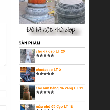
SẢN PHẨM
chó đá đẹp LT 20
Được xếp
hạng
5.00
5
sao
chodadep LT 21
Được xếp
hạng
5.00
5
sao
chó làm bằng đá vàng LT 19
Được xếp
hạng
5.00
5
sao
mẫu chó đá đẹp LT 18