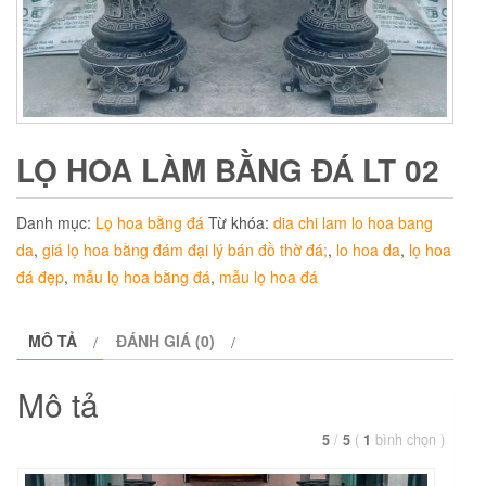
LỌ HOA LÀM BẰNG ĐÁ LT 02
Danh mục:
Lọ hoa bằng đá
Từ khóa:
dia chi lam lo hoa bang
da
,
giá lọ hoa bằng đám đại lý bán đồ thờ đá;
,
lo hoa da
,
lọ hoa
đá đẹp
,
mẫu lọ hoa bằng đá
,
mẫu lọ hoa đá
MÔ TẢ
ĐÁNH GIÁ (0)
Mô tả
5
/
5
(
1
bình chọn
)