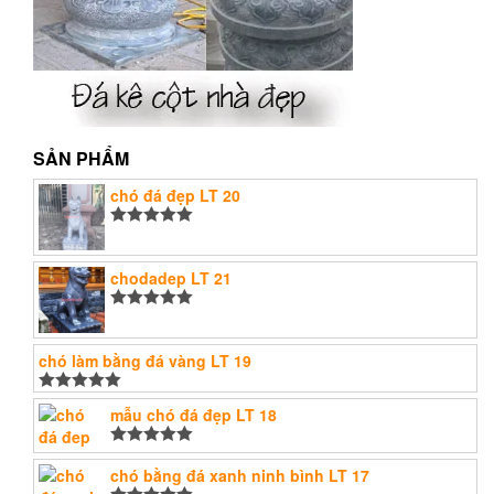
SẢN PHẨM
chó đá đẹp LT 20
Được xếp
hạng
5.00
5
sao
chodadep LT 21
Được xếp
hạng
5.00
5
sao
chó làm bằng đá vàng LT 19
Được xếp
mẫu chó đá đẹp LT 18
hạng
5.00
5
sao
Được xếp
hạng
chó bằng đá xanh ninh bình LT 17
5.00
5
sao