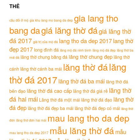
THẺ
gia lang tho
câu đối ở mộ
gia khu lang mo bang da dep
bang da
giá lăng thờ đá
giá lăng thờ
đá 2017
lang tho da dep 2017
lang thờ
giá trị của mộ đá
đẹp 2017
long đình đá
lăng mộ đá ninh bình
lăng mộ đá đẹp
lăng thờ ba
lăng thờ chung đẹp
lăng thờ chung bằng đá
lăng thờ
mái đá
lăng
lăng thờ đá
cánh
lăng thờ cánh ba mái
thờ đá 2017
lăng thờ đá ba mái
lăng thờ đá
lăng thờ
lăng thờ đá cao cấp
bên đạo
lăng thờ đá giá rẻ
đá hai mái
lăng thờ
Lăng thờ đá một mái
lăng thờ đá đạo
đá đẹp
lăng thờ đá đẹp ba mái
lăng thờ đá đẹp có mái
lăng thờ
mau lang tho da dep
đơn
lăng thờ đơn hai mái
mẫu lăng thờ đá
mẫu
mau lang tho da dep 2017