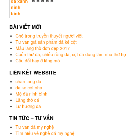
Được xếp
hạng
5.00
5
sao
BÀI VIẾT MỚI
Chó trong truyền thuyết người việt
Tư vấn giá sản phẩm đá kê cột
Mẫu lăng thờ đơn đẹp 2017
Cuốn thư đá, chiếu rồng đá, cột đá dùng làm nhà thờ họ
Câu đối hay ở lăng mộ
LIÊN KẾT WEBSITE
chan tang da
da ke cot nha
Mộ đá ninh bình
Lăng thờ đá
Lư hương đá
TIN TỨC – TƯ VẤN
Tư vấn đá mỹ nghệ
Tìm hiểu về nghề đá mỹ nghệ