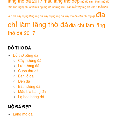
lăng thờ đá 2017
mẫu lăng thờ đẹp
mộ đá ninh bình
mộ đá
tâm linh
nghệ thuật làm lăng mộ đá
những điều cần biết xây mộ đá 2017
thổi hồn
địa
vào đá
xây dựng lăng mộ đá
xây dựng mộ đá
xây mộ đá cần những gì
chỉ làm lăng thờ đá
địa chỉ làm lăng
thờ đá 2017
ĐỒ THỜ ĐÁ
Đồ thờ bằng đá
Cây hương đá
Lư hương đá
Cuốn thư đá
Bàn lễ đá
Đèn đá
Bát hương đá
Mẫu bia bằng đá
Lọ hoa bằng đá
MỘ ĐÁ ĐẸP
Lăng mộ đá