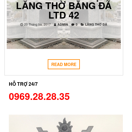
LĂNG THỜ BẰNG ĐÁ
LTD 42
20 Tháng ba, 2017
ADMIN
0
LĂNG THỜ ĐÁ
READ MORE
HỖ TRỢ 24/7
0969.28.28.35