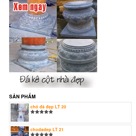
SẢN PHẨM
chó đá đẹp LT 20
Được xếp
hạng
5.00
5
sao
chodadep LT 21