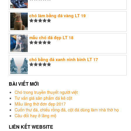
Được xếp
hạng
5.00
5
sao
chó làm bằng đá vàng LT 19
Được xếp
hạng
5.00
5
sao
mẫu chó đá đẹp LT 18
Được xếp
hạng
5.00
5
sao
chó bằng đá xanh ninh bình LT 17
Được xếp
hạng
5.00
5
sao
BÀI VIẾT MỚI
Chó trong truyền thuyết người việt
Tư vấn giá sản phẩm đá kê cột
Mẫu lăng thờ đơn đẹp 2017
Cuốn thư đá, chiếu rồng đá, cột đá dùng làm nhà thờ họ
Câu đối hay ở lăng mộ
LIÊN KẾT WEBSITE