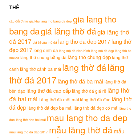
THẺ
gia lang tho
câu đối ở mộ
gia khu lang mo bang da dep
bang da
giá lăng thờ đá
giá lăng thờ
đá 2017
lang tho da dep 2017
lang thờ
giá trị của mộ đá
đẹp 2017
long đình đá
lăng mộ đá ninh bình
lăng mộ đá đẹp
lăng thờ ba
lăng thờ chung đẹp
lăng thờ chung bằng đá
lăng thờ
mái đá
lăng
lăng thờ đá
cánh
lăng thờ cánh ba mái
thờ đá 2017
lăng thờ đá ba mái
lăng thờ đá
lăng thờ
lăng thờ đá cao cấp
bên đạo
lăng thờ đá giá rẻ
đá hai mái
lăng thờ
Lăng thờ đá một mái
lăng thờ đá đạo
đá đẹp
lăng thờ đá đẹp ba mái
lăng thờ đá đẹp có mái
lăng thờ
mau lang tho da dep
đơn
lăng thờ đơn hai mái
mẫu lăng thờ đá
mẫu
mau lang tho da dep 2017