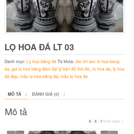
LỌ HOA ĐÁ LT 03
Danh mục:
Lọ hoa bằng đá
Từ khóa:
dia chi lam lo hoa bang
da
,
giá lọ hoa bằng đám đại lý bán đồ thờ đá;
,
lo hoa da
,
lọ hoa
đá đẹp
,
mẫu lọ hoa bằng đá
,
mẫu lọ hoa đá
MÔ TẢ
ĐÁNH GIÁ (0)
Mô tả
5
/
5
(
1
bình chọn
)