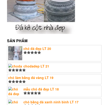
SẢN PHẨM
chó đá đẹp LT 20
Được xếp
hạng
5.00
5
sao
chodadep LT 21
Được xếp
chó làm bằng đá vàng LT 19
hạng
5.00
5
sao
Được xếp
mẫu chó đá đẹp LT 18
hạng
5.00
5
sao
Được xếp
hạng
chó bằng đá xanh ninh bình LT 17
5.00
5
sao