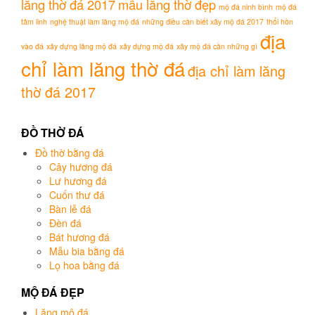
lăng thờ đá 2017
mẫu lăng thờ đẹp
mộ đá ninh bình
mộ đá
tâm linh
nghệ thuật làm lăng mộ đá
những điều cần biết xây mộ đá 2017
thổi hồn
địa
vào đá
xây dựng lăng mộ đá
xây dựng mộ đá
xây mộ đá cần những gì
chỉ làm lăng thờ đá
địa chỉ làm lăng
thờ đá 2017
ĐỒ THỜ ĐÁ
Đồ thờ bằng đá
Cây hương đá
Lư hương đá
Cuốn thư đá
Bàn lễ đá
Đèn đá
Bát hương đá
Mẫu bia bằng đá
Lọ hoa bằng đá
MỘ ĐÁ ĐẸP
Lăng mộ đá