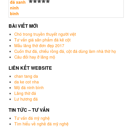
Được xếp
hạng
5.00
5
sao
BÀI VIẾT MỚI
Chó trong truyền thuyết người việt
Tư vấn giá sản phẩm đá kê cột
Mẫu lăng thờ đơn đẹp 2017
Cuốn thư đá, chiếu rồng đá, cột đá dùng làm nhà thờ họ
Câu đối hay ở lăng mộ
LIÊN KẾT WEBSITE
chan tang da
da ke cot nha
Mộ đá ninh bình
Lăng thờ đá
Lư hương đá
TIN TỨC – TƯ VẤN
Tư vấn đá mỹ nghệ
Tìm hiểu về nghề đá mỹ nghệ