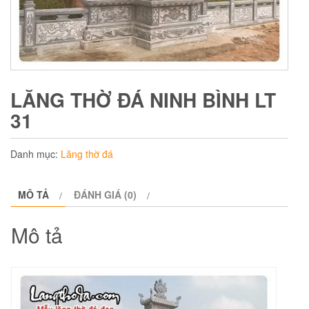
LĂNG THỜ ĐÁ NINH BÌNH LT
31
Danh mục:
Lăng thờ đá
MÔ TẢ
ĐÁNH GIÁ (0)
Mô tả