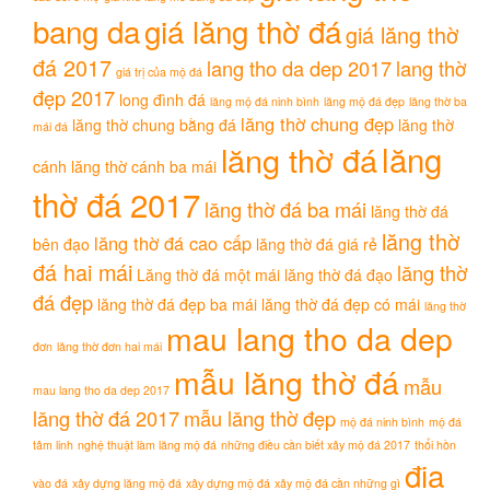
bang da
giá lăng thờ đá
giá lăng thờ
đá 2017
lang tho da dep 2017
lang thờ
giá trị của mộ đá
đẹp 2017
long đình đá
lăng mộ đá ninh bình
lăng mộ đá đẹp
lăng thờ ba
lăng thờ chung đẹp
lăng thờ chung bằng đá
lăng thờ
mái đá
lăng
lăng thờ đá
cánh
lăng thờ cánh ba mái
thờ đá 2017
lăng thờ đá ba mái
lăng thờ đá
lăng thờ
lăng thờ đá cao cấp
bên đạo
lăng thờ đá giá rẻ
đá hai mái
lăng thờ
Lăng thờ đá một mái
lăng thờ đá đạo
đá đẹp
lăng thờ đá đẹp ba mái
lăng thờ đá đẹp có mái
lăng thờ
mau lang tho da dep
đơn
lăng thờ đơn hai mái
mẫu lăng thờ đá
mẫu
mau lang tho da dep 2017
lăng thờ đá 2017
mẫu lăng thờ đẹp
mộ đá ninh bình
mộ đá
tâm linh
nghệ thuật làm lăng mộ đá
những điều cần biết xây mộ đá 2017
thổi hồn
địa
vào đá
xây dựng lăng mộ đá
xây dựng mộ đá
xây mộ đá cần những gì