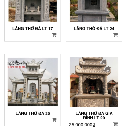
LĂNG THỜ ĐÁ LT 17
LĂNG THỜ ĐÁ LT 24
LĂNG THỜ ĐÁ 25
LĂNG THỜ ĐÁ GIA
ĐÌNH LT 20
35,000,000
₫