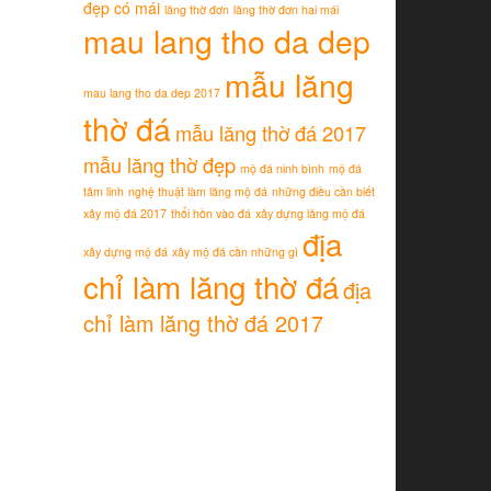
đẹp có mái
lăng thờ đơn
lăng thờ đơn hai mái
mau lang tho da dep
mẫu lăng
mau lang tho da dep 2017
thờ đá
mẫu lăng thờ đá 2017
mẫu lăng thờ đẹp
mộ đá ninh bình
mộ đá
tâm linh
nghệ thuật làm lăng mộ đá
những điều cần biết
xây mộ đá 2017
thổi hồn vào đá
xây dựng lăng mộ đá
địa
xây dựng mộ đá
xây mộ đá cần những gì
chỉ làm lăng thờ đá
địa
chỉ làm lăng thờ đá 2017