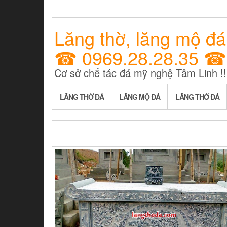
Lăng thờ, lăng mộ đá
☎ 0969.28.28.35 ☎
Cơ sở chế tác đá mỹ nghệ Tâm Linh !!
LĂNG THỜ ĐÁ
LĂNG MỘ ĐÁ
LĂNG THỜ ĐÁ