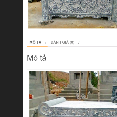
MÔ TẢ
ĐÁNH GIÁ (0)
Mô tả