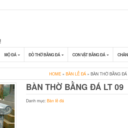
!
MỘ ĐÁ
ĐỒ THỜ BẰNG ĐÁ
CON VẬT BẰNG ĐÁ
CHÂN
HOME
»
BÀN LỄ ĐÁ
» BÀN THỜ BẰNG ĐÁ 
BÀN THỜ BẰNG ĐÁ LT 09
Danh mục:
Bàn lễ đá