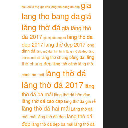
gia
câu đối ở mộ
gia khu lang mo bang da dep
lang tho bang da
giá
lăng thờ đá
giá lăng thờ
đá 2017
lang tho da
giá trị của mộ đá
dep 2017
lang thờ đẹp 2017
long
đình đá
lăng mộ đá ninh bình
lăng mộ đá đẹp
lăng
lăng
lăng thờ chung bằng đá
thờ ba mái đá
thờ chung đẹp
lăng thờ cánh
lăng thờ
lăng thờ đá
cánh ba mái
lăng thờ đá 2017
lăng
thờ đá ba mái
lăng thờ đá bên đạo
lăng thờ đá cao cấp
lăng thờ đá giá rẻ
lăng thờ đá hai mái
Lăng thờ đá
lăng thờ đá
một mái
lăng thờ đá đạo
đẹp
lăng thờ đá đẹp ba mái
lăng thờ đá