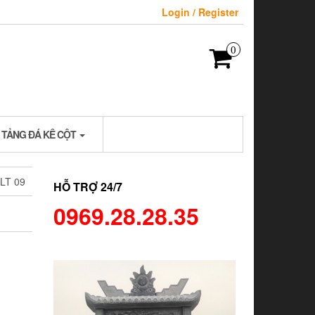
Login / Register
0
 TẢNG ĐÁ KÊ CỘT
LT 09
HỖ TRỢ 24/7
0969.28.28.35