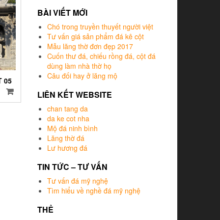
sao
BÀI VIẾT MỚI
Chó trong truyền thuyết người việt
Tư vấn giá sản phẩm đá kê cột
Mẫu lăng thờ đơn đẹp 2017
Cuốn thư đá, chiếu rồng đá, cột đá
dùng làm nhà thờ họ
Câu đối hay ở lăng mộ
T 05
LIÊN KẾT WEBSITE
chan tang da
da ke cot nha
Mộ đá ninh bình
Lăng thờ đá
Lư hương đá
TIN TỨC – TƯ VẤN
Tư vấn đá mỹ nghệ
Tìm hiểu về nghề đá mỹ nghệ
THẺ