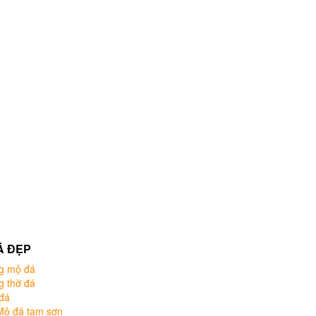
Á ĐẸP
g mộ đá
g thờ đá
đá
Mộ đá tam sơn