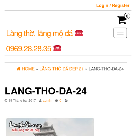
Login / Register
0
Lăng thờ, lăng mộ đá
Toggle
navigati
0969.28.28.35
HOME
»
LĂNG THỜ ĐÁ ĐẸP 21
» LANG-THO-DA-24
LANG-THO-DA-24
19 Tháng ba, 2017
admin
0