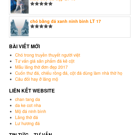
Được xếp
hạng
5.00
5
sao
chó bằng đá xanh ninh bình LT 17
Được xếp
hạng
5.00
5
sao
BÀI VIẾT MỚI
Chó trong truyền thuyết người việt
Tư vấn giá sản phẩm đá kê cột
Mẫu lăng thờ đơn đẹp 2017
Cuốn thư đá, chiếu rồng đá, cột đá dùng làm nhà thờ họ
Câu đối hay ở lăng mộ
LIÊN KẾT WEBSITE
chan tang da
da ke cot nha
Mộ đá ninh bình
Lăng thờ đá
Lư hương đá
TIN TỨC – TƯ VẤN