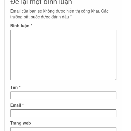
Để lại một bình luận
Email của bạn sẽ không được hiển thị công khai.
Các
trường bắt buộc được đánh dấu
*
Bình luận
*
Tên
*
Email
*
Trang web