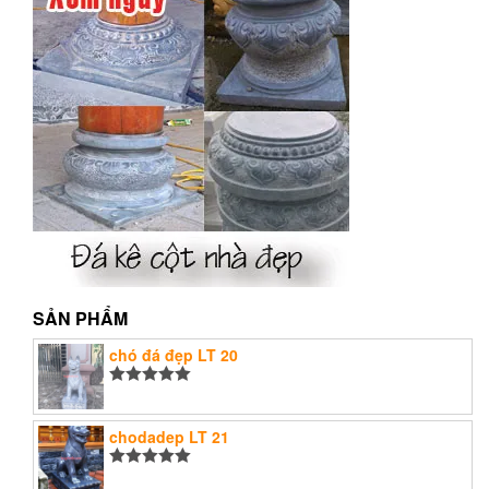
SẢN PHẨM
chó đá đẹp LT 20
Được xếp
hạng
5.00
5
sao
chodadep LT 21
Được xếp