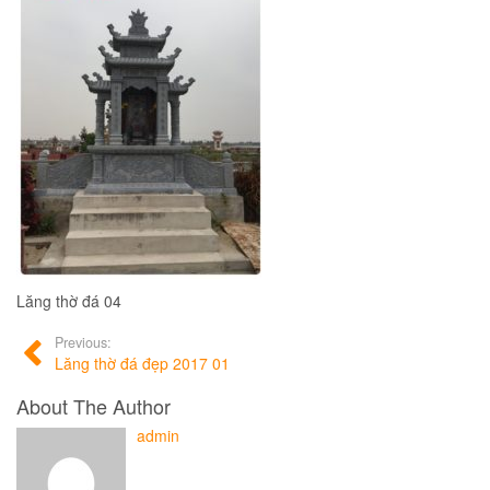
Lăng thờ đá 04
Previous:
Lăng thờ đá đẹp 2017 01
About The Author
admin