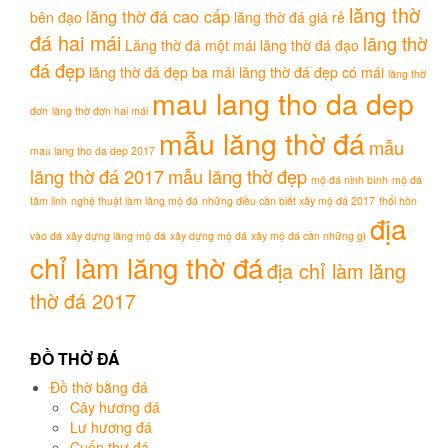
lăng thờ
lăng thờ đá cao cấp
bên đạo
lăng thờ đá giá rẻ
đá hai mái
lăng thờ
Lăng thờ đá một mái
lăng thờ đá đạo
đá đẹp
lăng thờ đá đẹp ba mái
lăng thờ đá đẹp có mái
lăng thờ
mau lang tho da dep
đơn
lăng thờ đơn hai mái
mẫu lăng thờ đá
mẫu
mau lang tho da dep 2017
lăng thờ đá 2017
mẫu lăng thờ đẹp
mộ đá ninh bình
mộ đá
tâm linh
nghệ thuật làm lăng mộ đá
những điều cần biết xây mộ đá 2017
thổi hồn
địa
vào đá
xây dựng lăng mộ đá
xây dựng mộ đá
xây mộ đá cần những gì
chỉ làm lăng thờ đá
địa chỉ làm lăng
thờ đá 2017
ĐỒ THỜ ĐÁ
Đồ thờ bằng đá
Cây hương đá
Lư hương đá
Cuốn thư đá