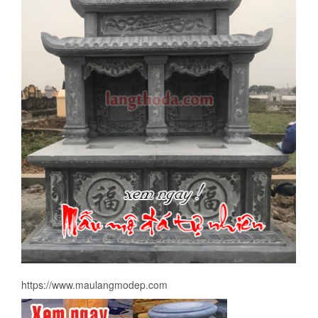
https://www.maulangmodep.com