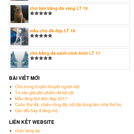
hạng
5.00
5
sao
chó làm bằng đá vàng LT 19
Được xếp
hạng
5.00
5
sao
mẫu chó đá đẹp LT 18
Được xếp
hạng
5.00
5
sao
chó bằng đá xanh ninh bình LT 17
Được xếp
hạng
5.00
5
sao
BÀI VIẾT MỚI
Chó trong truyền thuyết người việt
Tư vấn giá sản phẩm đá kê cột
Mẫu lăng thờ đơn đẹp 2017
Cuốn thư đá, chiếu rồng đá, cột đá dùng làm nhà thờ họ
Câu đối hay ở lăng mộ
LIÊN KẾT WEBSITE
chan tang da