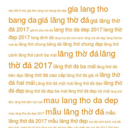
gia lang tho
câu đối ở mộ
gia khu lang mo bang da dep
bang da
giá lăng thờ đá
giá lăng thờ
đá 2017
lang tho da dep 2017
lang thờ
giá trị của mộ đá
đẹp 2017
long đình đá
lăng mộ đá ninh bình
lăng mộ đá đẹp
lăng thờ ba
lăng thờ chung đẹp
lăng thờ chung bằng đá
lăng thờ
mái đá
lăng
lăng thờ đá
cánh
lăng thờ cánh ba mái
thờ đá 2017
lăng thờ đá ba mái
lăng thờ đá
lăng thờ
lăng thờ đá cao cấp
bên đạo
lăng thờ đá giá rẻ
đá hai mái
lăng thờ
Lăng thờ đá một mái
lăng thờ đá đạo
đá đẹp
lăng thờ đá đẹp ba mái
lăng thờ đá đẹp có mái
lăng thờ
mau lang tho da dep
đơn
lăng thờ đơn hai mái
mẫu lăng thờ đá
mẫu
mau lang tho da dep 2017
lăng thờ đá 2017
mẫu lăng thờ đẹp
mộ đá ninh bình
mộ đá
tâm linh
nghệ thuật làm lăng mộ đá
những điều cần biết xây mộ đá 2017
thổi hồn