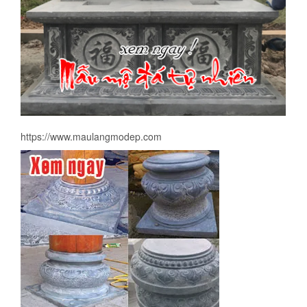
https://www.maulangmodep.com