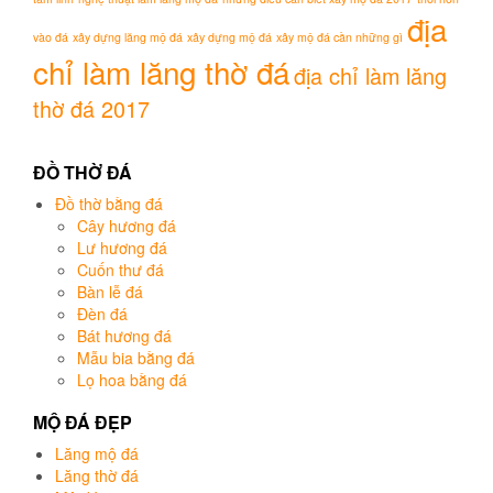
địa
vào đá
xây dựng lăng mộ đá
xây dựng mộ đá
xây mộ đá cần những gì
chỉ làm lăng thờ đá
địa chỉ làm lăng
thờ đá 2017
ĐỒ THỜ ĐÁ
Đồ thờ bằng đá
Cây hương đá
Lư hương đá
Cuốn thư đá
Bàn lễ đá
Đèn đá
Bát hương đá
Mẫu bia bằng đá
Lọ hoa bằng đá
MỘ ĐÁ ĐẸP
Lăng mộ đá
Lăng thờ đá