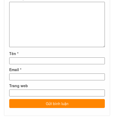
Tên
*
Email
*
Trang web