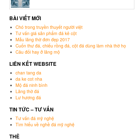
Được xếp
hạng
5.00
5
sao
BÀI VIẾT MỚI
Chó trong truyền thuyết người việt
Tư vấn giá sản phẩm đá kê cột
Mẫu lăng thờ đơn đẹp 2017
Cuốn thư đá, chiếu rồng đá, cột đá dùng làm nhà thờ họ
Câu đối hay ở lăng mộ
LIÊN KẾT WEBSITE
chan tang da
da ke cot nha
Mộ đá ninh bình
Lăng thờ đá
Lư hương đá
TIN TỨC – TƯ VẤN
Tư vấn đá mỹ nghệ
Tìm hiểu về nghề đá mỹ nghệ
THẺ