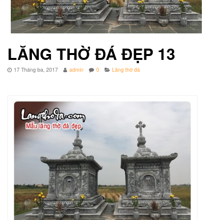
LĂNG THỜ ĐÁ ĐẸP 13
17 Tháng ba, 2017
admin
0
Lăng thờ đá