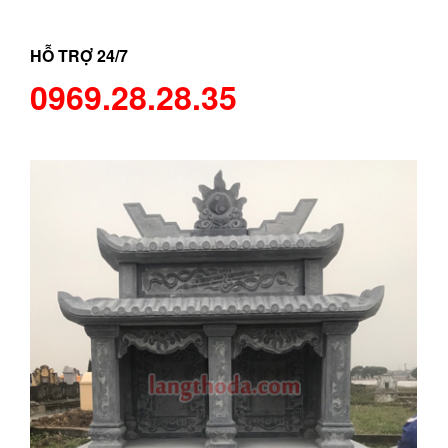
HỖ TRỢ 24/7
0969.28.28.35