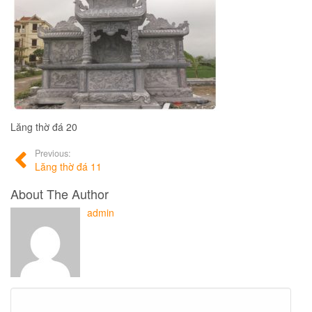
Lăng thờ đá 20
Previous:
Lăng thờ đá 11
About The Author
admin