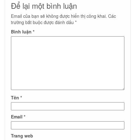
Để lại một bình luận
Email của bạn sẽ không được hiển thị công khai.
Các
trường bắt buộc được đánh dấu
*
Bình luận
*
Tên
*
Email
*
Trang web