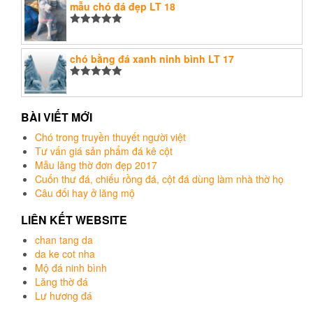
mẫu chó đá đẹp LT 18
Được xếp
hạng
5.00
5
sao
chó bằng đá xanh ninh bình LT 17
Được xếp
hạng
5.00
5
sao
BÀI VIẾT MỚI
Chó trong truyền thuyết người việt
Tư vấn giá sản phẩm đá kê cột
Mẫu lăng thờ đơn đẹp 2017
Cuốn thư đá, chiếu rồng đá, cột đá dùng làm nhà thờ họ
Câu đối hay ở lăng mộ
LIÊN KẾT WEBSITE
chan tang da
da ke cot nha
Mộ đá ninh bình
Lăng thờ đá
Lư hương đá