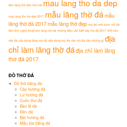
mau lang tho da dep
đơn
lăng thờ đơn hai mái
mẫu lăng thờ đá
mẫu
mau lang tho da dep 2017
lăng thờ đá 2017
mẫu lăng thờ đẹp
mộ đá ninh bình
mộ đá
tâm linh
nghệ thuật làm lăng mộ đá
những điều cần biết xây mộ đá 2017
thổi hồn
địa
vào đá
xây dựng lăng mộ đá
xây dựng mộ đá
xây mộ đá cần những gì
chỉ làm lăng thờ đá
địa chỉ làm lăng
thờ đá 2017
ĐỒ THỜ ĐÁ
Đồ thờ bằng đá
Cây hương đá
Lư hương đá
Cuốn thư đá
Bàn lễ đá
Đèn đá
Bát hương đá
Mẫu bia bằng đá