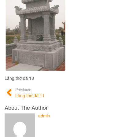
Lăng thờ đá 18
Previous:
Lăng thờ đá 11
About The Author
admin