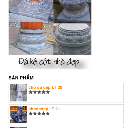
SẢN PHẨM
chó đá đẹp LT 20
Được xếp
hạng
5.00
5
sao
chodadep LT 21
Được xếp
hạng
5.00
5
sao