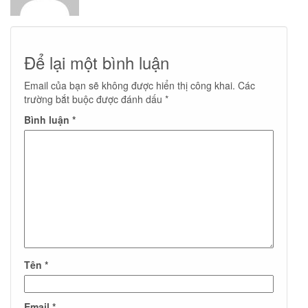
Để lại một bình luận
Email của bạn sẽ không được hiển thị công khai.
Các
trường bắt buộc được đánh dấu
*
Bình luận
*
Tên
*
Email
*