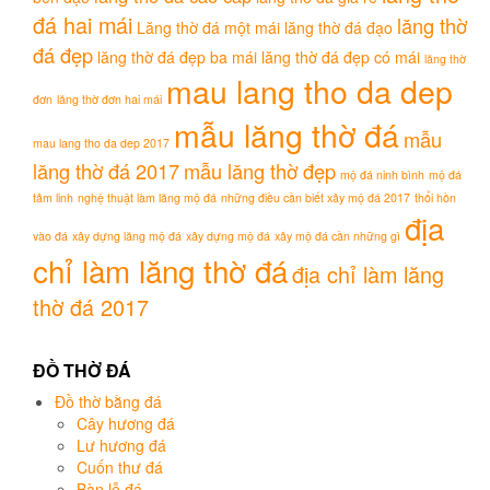
đá hai mái
lăng thờ
Lăng thờ đá một mái
lăng thờ đá đạo
đá đẹp
lăng thờ đá đẹp ba mái
lăng thờ đá đẹp có mái
lăng thờ
mau lang tho da dep
đơn
lăng thờ đơn hai mái
mẫu lăng thờ đá
mẫu
mau lang tho da dep 2017
lăng thờ đá 2017
mẫu lăng thờ đẹp
mộ đá ninh bình
mộ đá
tâm linh
nghệ thuật làm lăng mộ đá
những điều cần biết xây mộ đá 2017
thổi hồn
địa
vào đá
xây dựng lăng mộ đá
xây dựng mộ đá
xây mộ đá cần những gì
chỉ làm lăng thờ đá
địa chỉ làm lăng
thờ đá 2017
ĐỒ THỜ ĐÁ
Đồ thờ bằng đá
Cây hương đá
Lư hương đá
Cuốn thư đá
Bàn lễ đá