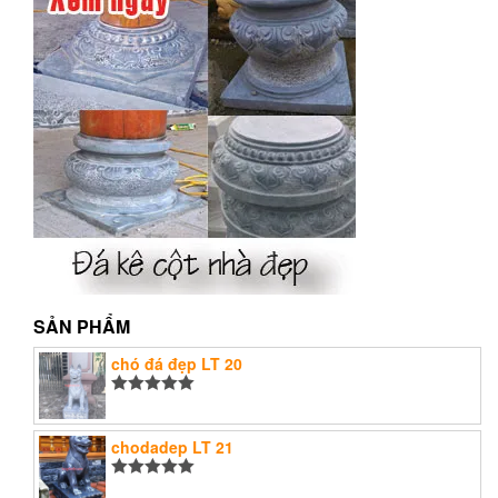
SẢN PHẨM
chó đá đẹp LT 20
Được xếp
hạng
5.00
5
sao
chodadep LT 21
Được xếp