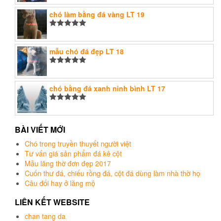
hạng
5.00
5
sao
chó làm bằng đá vàng LT 19
Được xếp
hạng
5.00
5
sao
mẫu chó đá đẹp LT 18
Được xếp
hạng
5.00
5
sao
chó bằng đá xanh ninh bình LT 17
Được xếp
hạng
5.00
5
sao
BÀI VIẾT MỚI
Chó trong truyền thuyết người việt
Tư vấn giá sản phẩm đá kê cột
Mẫu lăng thờ đơn đẹp 2017
Cuốn thư đá, chiếu rồng đá, cột đá dùng làm nhà thờ họ
Câu đối hay ở lăng mộ
LIÊN KẾT WEBSITE
chan tang da