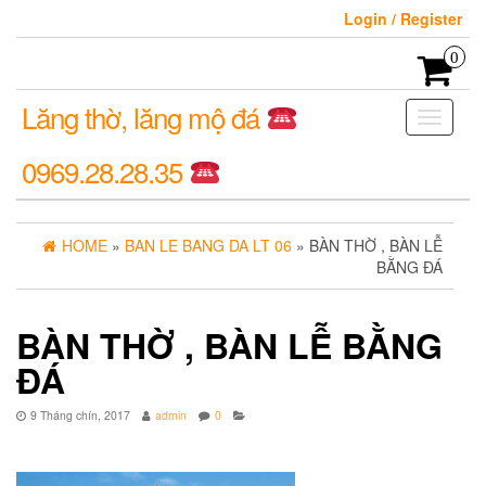
Login / Register
0
Lăng thờ, lăng mộ đá
Toggle
navigati
0969.28.28.35
HOME
»
BAN LE BANG DA LT 06
» BÀN THỜ , BÀN LỄ
BẰNG ĐÁ
BÀN THỜ , BÀN LỄ BẰNG
ĐÁ
9 Tháng chín, 2017
admin
0