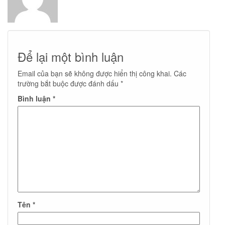
Để lại một bình luận
Email của bạn sẽ không được hiển thị công khai.
Các
trường bắt buộc được đánh dấu
*
Bình luận
*
Tên
*