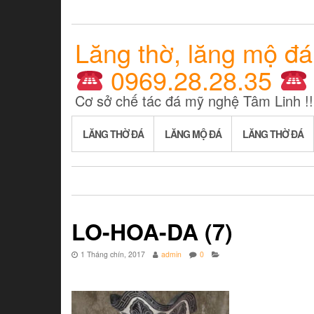
Lăng thờ, lăng mộ đá
0969.28.28.35
Cơ sở chế tác đá mỹ nghệ Tâm Linh !!
LĂNG THỜ ĐÁ
LĂNG MỘ ĐÁ
LĂNG THỜ ĐÁ
LO-HOA-DA (7)
1 Tháng chín, 2017
admin
0