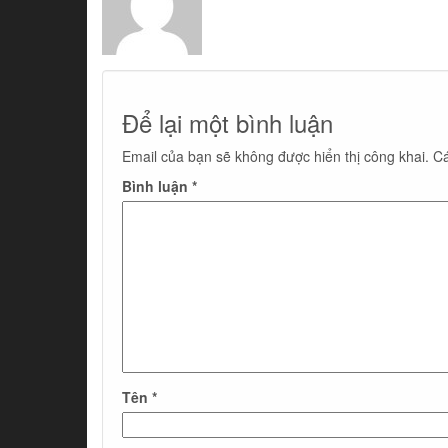
Để lại một bình luận
Email của bạn sẽ không được hiển thị công khai.
Cá
Bình luận
*
Tên
*