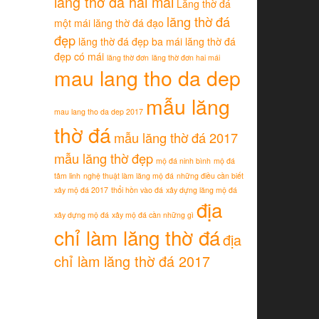
lăng thờ đá hai mái
Lăng thờ đá
lăng thờ đá
một mái
lăng thờ đá đạo
đẹp
lăng thờ đá đẹp ba mái
lăng thờ đá
đẹp có mái
lăng thờ đơn
lăng thờ đơn hai mái
mau lang tho da dep
mẫu lăng
mau lang tho da dep 2017
thờ đá
mẫu lăng thờ đá 2017
mẫu lăng thờ đẹp
mộ đá ninh bình
mộ đá
tâm linh
nghệ thuật làm lăng mộ đá
những điều cần biết
xây mộ đá 2017
thổi hồn vào đá
xây dựng lăng mộ đá
địa
xây dựng mộ đá
xây mộ đá cần những gì
chỉ làm lăng thờ đá
địa
chỉ làm lăng thờ đá 2017