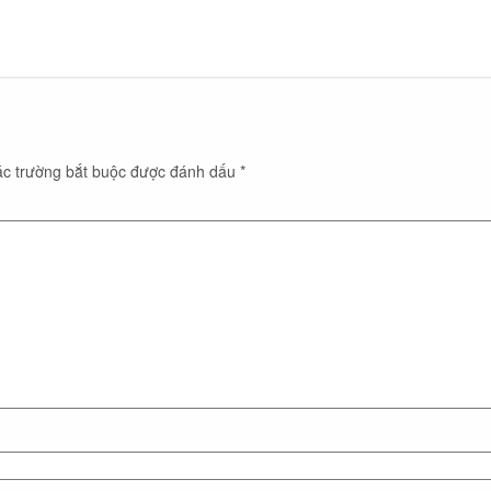
c trường bắt buộc được đánh dấu
*