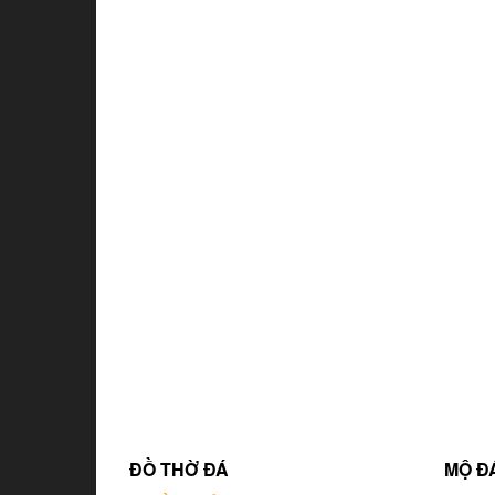
ĐỒ THỜ ĐÁ
MỘ Đ