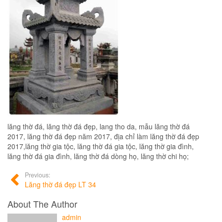
lăng thờ đá, lăng thờ đá đẹp, lang tho da, mẫu lăng thờ đá
2017, lăng thờ đá đẹp năm 2017, địa chỉ làm lăng thờ đá đẹp
2017,lăng thờ gia tộc, lăng thờ đá gia tộc, lăng thờ gia đình,
lăng thờ đá gia đình, lăng thờ đá dòng họ, lăng thờ chi họ;
Previous:
Lăng thờ đá đẹp LT 34
About The Author
admin