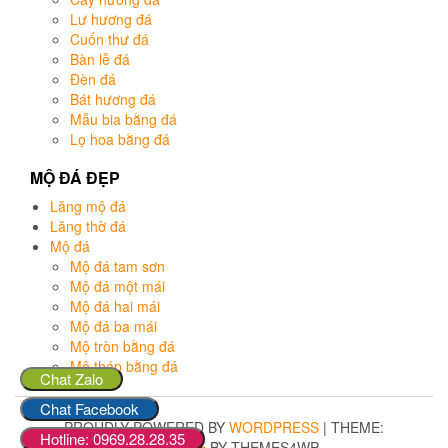
Lư hương đá
Cuốn thư đá
Bàn lễ đá
Đèn đá
Bát hương đá
Mẫu bia bằng đá
Lọ hoa bằng đá
MỘ ĐÁ ĐẸP
Lăng mộ đá
Lăng thờ đá
Mộ đá
Mộ đá tam sơn
Mộ đá một mái
Mộ đá hai mái
Mộ đá ba mái
Mộ tròn bằng đá
Mộ tháp bằng đá
Chat Zalo
Chat Facebook
PROUDLY POWERED BY
WORDPRESS
|
THEME:
Hotline: 0969.28.28.35
MAXSTORE
BY THEMES4WP