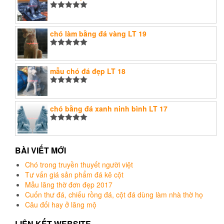
Được xếp
hạng
5.00
5
sao
chó làm bằng đá vàng LT 19
Được xếp
hạng
5.00
5
sao
mẫu chó đá đẹp LT 18
Được xếp
hạng
5.00
5
sao
chó bằng đá xanh ninh bình LT 17
Được xếp
hạng
5.00
5
sao
BÀI VIẾT MỚI
Chó trong truyền thuyết người việt
Tư vấn giá sản phẩm đá kê cột
Mẫu lăng thờ đơn đẹp 2017
Cuốn thư đá, chiếu rồng đá, cột đá dùng làm nhà thờ họ
Câu đối hay ở lăng mộ
LIÊN KẾT WEBSITE