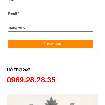
Email
*
Trang web
HỖ TRỢ 24/7
0969.28.28.35