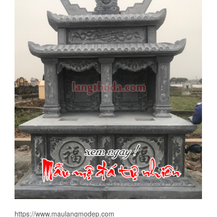
https://www.maulangmodep.com