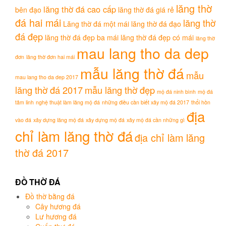
lăng thờ
lăng thờ đá cao cấp
bên đạo
lăng thờ đá giá rẻ
đá hai mái
lăng thờ
Lăng thờ đá một mái
lăng thờ đá đạo
đá đẹp
lăng thờ đá đẹp ba mái
lăng thờ đá đẹp có mái
lăng thờ
mau lang tho da dep
đơn
lăng thờ đơn hai mái
mẫu lăng thờ đá
mẫu
mau lang tho da dep 2017
lăng thờ đá 2017
mẫu lăng thờ đẹp
mộ đá ninh bình
mộ đá
tâm linh
nghệ thuật làm lăng mộ đá
những điều cần biết xây mộ đá 2017
thổi hồn
địa
vào đá
xây dựng lăng mộ đá
xây dựng mộ đá
xây mộ đá cần những gì
chỉ làm lăng thờ đá
địa chỉ làm lăng
thờ đá 2017
ĐỒ THỜ ĐÁ
Đồ thờ bằng đá
Cây hương đá
Lư hương đá