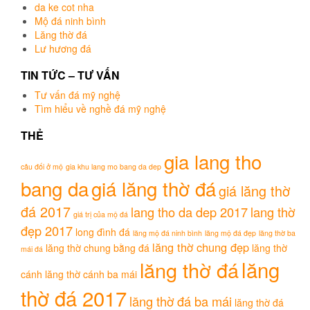
da ke cot nha
Mộ đá ninh bình
Lăng thờ đá
Lư hương đá
TIN TỨC – TƯ VẤN
Tư vấn đá mỹ nghệ
Tìm hiểu về nghề đá mỹ nghệ
THẺ
gia lang tho
câu đối ở mộ
gia khu lang mo bang da dep
bang da
giá lăng thờ đá
giá lăng thờ
đá 2017
lang tho da dep 2017
lang thờ
giá trị của mộ đá
đẹp 2017
long đình đá
lăng mộ đá ninh bình
lăng mộ đá đẹp
lăng thờ ba
lăng thờ chung đẹp
lăng thờ chung bằng đá
lăng thờ
mái đá
lăng
lăng thờ đá
cánh
lăng thờ cánh ba mái
thờ đá 2017
lăng thờ đá ba mái
lăng thờ đá