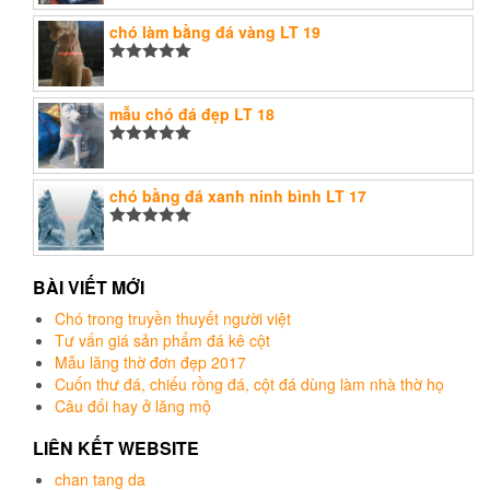
hạng
5.00
5
sao
chó làm bằng đá vàng LT 19
Được xếp
hạng
5.00
5
sao
mẫu chó đá đẹp LT 18
Được xếp
hạng
5.00
5
sao
chó bằng đá xanh ninh bình LT 17
Được xếp
hạng
5.00
5
sao
BÀI VIẾT MỚI
Chó trong truyền thuyết người việt
Tư vấn giá sản phẩm đá kê cột
Mẫu lăng thờ đơn đẹp 2017
Cuốn thư đá, chiếu rồng đá, cột đá dùng làm nhà thờ họ
Câu đối hay ở lăng mộ
LIÊN KẾT WEBSITE
chan tang da