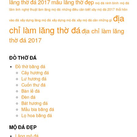
lăng thờ đá 2017
mẫu lăng thờ đẹp
mộ đá ninh bình
mộ đá
tâm linh
nghệ thuật làm lăng mộ đá
những điều cần biết xây mộ đá 2017
thổi hồn
địa
vào đá
xây dựng lăng mộ đá
xây dựng mộ đá
xây mộ đá cần những gì
chỉ làm lăng thờ đá
địa chỉ làm lăng
thờ đá 2017
ĐỒ THỜ ĐÁ
Đồ thờ bằng đá
Cây hương đá
Lư hương đá
Cuốn thư đá
Bàn lễ đá
Đèn đá
Bát hương đá
Mẫu bia bằng đá
Lọ hoa bằng đá
MỘ ĐÁ ĐẸP
Lăng mộ đá