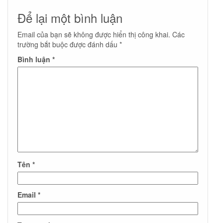
Để lại một bình luận
Email của bạn sẽ không được hiển thị công khai.
Các
trường bắt buộc được đánh dấu
*
Bình luận
*
Tên
*
Email
*