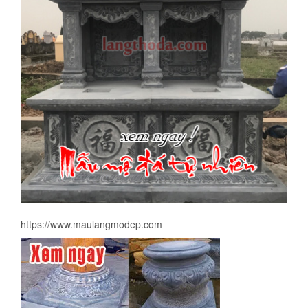
https://www.maulangmodep.com