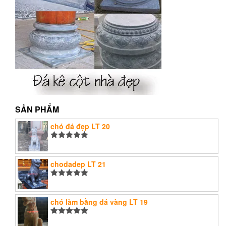
SẢN PHẨM
chó đá đẹp LT 20
Được xếp
hạng
5.00
5
sao
chodadep LT 21
Được xếp
hạng
5.00
5
sao
chó làm bằng đá vàng LT 19
Được xếp