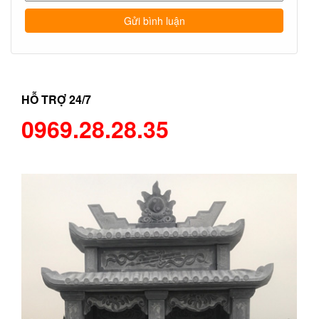
HỖ TRỢ 24/7
0969.28.28.35