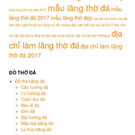
mẫu lăng thờ đá
mẫu
mau lang tho da dep 2017
lăng thờ đá 2017
mẫu lăng thờ đẹp
mộ đá ninh bình
mộ đá
tâm linh
nghệ thuật làm lăng mộ đá
những điều cần biết xây mộ đá 2017
thổi hồn
địa
vào đá
xây dựng lăng mộ đá
xây dựng mộ đá
xây mộ đá cần những gì
chỉ làm lăng thờ đá
địa chỉ làm lăng
thờ đá 2017
ĐỒ THỜ ĐÁ
Đồ thờ bằng đá
Cây hương đá
Lư hương đá
Cuốn thư đá
Bàn lễ đá
Đèn đá
Bát hương đá
Mẫu bia bằng đá
Lọ hoa bằng đá