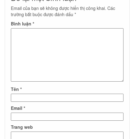
Email của bạn sẽ không được hiển thị công khai.
Các
trường bắt buộc được đánh dấu
*
Bình luận
*
Tên
*
Email
*
Trang web