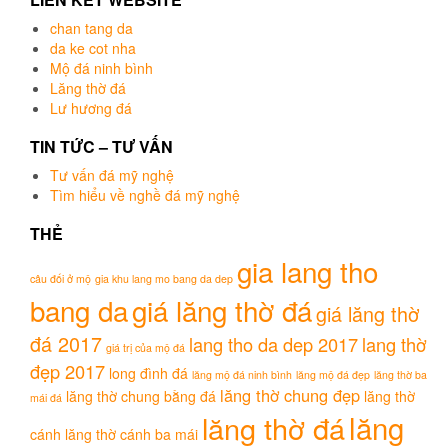
chan tang da
da ke cot nha
Mộ đá ninh bình
Lăng thờ đá
Lư hương đá
TIN TỨC – TƯ VẤN
Tư vấn đá mỹ nghệ
Tìm hiểu về nghề đá mỹ nghệ
THẺ
gia lang tho
câu đối ở mộ
gia khu lang mo bang da dep
bang da
giá lăng thờ đá
giá lăng thờ
đá 2017
lang tho da dep 2017
lang thờ
giá trị của mộ đá
đẹp 2017
long đình đá
lăng mộ đá ninh bình
lăng mộ đá đẹp
lăng thờ ba
lăng thờ chung đẹp
lăng thờ chung bằng đá
lăng thờ
mái đá
lăng
lăng thờ đá
cánh
lăng thờ cánh ba mái