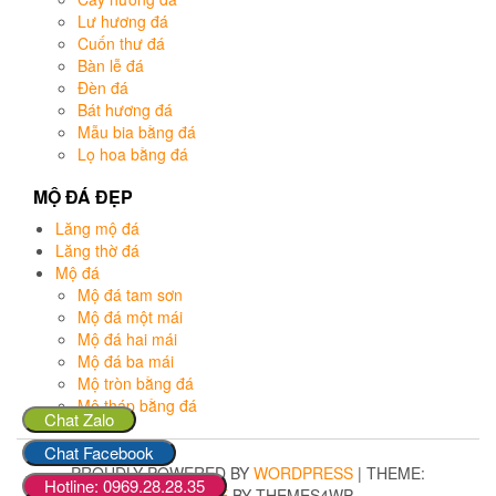
Lư hương đá
Cuốn thư đá
Bàn lễ đá
Đèn đá
Bát hương đá
Mẫu bia bằng đá
Lọ hoa bằng đá
MỘ ĐÁ ĐẸP
Lăng mộ đá
Lăng thờ đá
Mộ đá
Mộ đá tam sơn
Mộ đá một mái
Mộ đá hai mái
Mộ đá ba mái
Mộ tròn bằng đá
Mộ tháp bằng đá
Chat Zalo
Chat Facebook
PROUDLY POWERED BY
WORDPRESS
|
THEME:
Hotline: 0969.28.28.35
MAXSTORE
BY THEMES4WP