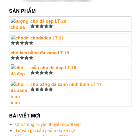
SẢN PHẨM
chó đá đẹp LT 20
Được xếp
hạng
chodadep LT 21
5.00
5
sao
Được xếp
chó làm bằng đá vàng LT 19
hạng
5.00
5
sao
Được xếp
mẫu chó đá đẹp LT 18
hạng
5.00
5
sao
Được xếp
hạng
chó bằng đá xanh ninh bình LT 17
5.00
5
sao
Được xếp
hạng
5.00
5
sao
BÀI VIẾT MỚI
Chó trong truyền thuyết người việt
Tư vấn giá sản phẩm đá kê cột