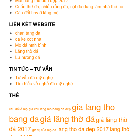
Mẫu lăng thờ đơn đẹp 2017
Cuốn thư đá, chiếu rồng đá, cột đá dùng làm nhà thờ họ
Câu đối hay ở lăng mộ
LIÊN KẾT WEBSITE
chan tang da
da ke cot nha
Mộ đá ninh bình
Lăng thờ đá
Lư hương đá
TIN TỨC – TƯ VẤN
Tư vấn đá mỹ nghệ
Tìm hiểu về nghề đá mỹ nghệ
THẺ
gia lang tho
câu đối ở mộ
gia khu lang mo bang da dep
bang da
giá lăng thờ đá
giá lăng thờ
đá 2017
lang tho da dep 2017
lang thờ
giá trị của mộ đá