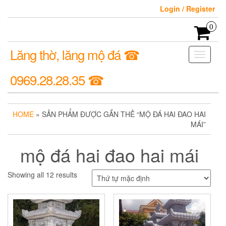
Login / Register
0
Lăng thờ, lăng mộ đá ☎
Toggle
navigati
0969.28.28.35 ☎
HOME
» SẢN PHẨM ĐƯỢC GẮN THẺ “MỘ ĐÁ HAI ĐAO HAI
MÁI”
mộ đá hai đao hai mái
Showing all 12 results