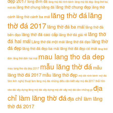
đẹp 2017
long đình đá
lăng mộ đá ninh bình
lăng mộ đá đẹp
lăng thờ ba
lăng thờ chung đẹp
lăng thờ chung bằng đá
lăng thờ
mái đá
lăng
lăng thờ đá
cánh
lăng thờ cánh ba mái
thờ đá 2017
lăng thờ đá ba mái
lăng thờ đá
lăng thờ
lăng thờ đá cao cấp
bên đạo
lăng thờ đá giá rẻ
đá hai mái
lăng thờ
Lăng thờ đá một mái
lăng thờ đá đạo
đá đẹp
lăng thờ đá đẹp ba mái
lăng thờ đá đẹp có mái
lăng thờ
mau lang tho da dep
đơn
lăng thờ đơn hai mái
mẫu lăng thờ đá
mẫu
mau lang tho da dep 2017
lăng thờ đá 2017
mẫu lăng thờ đẹp
mộ đá ninh bình
mộ đá
tâm linh
nghệ thuật làm lăng mộ đá
những điều cần biết xây mộ đá 2017
thổi hồn
địa
vào đá
xây dựng lăng mộ đá
xây dựng mộ đá
xây mộ đá cần những gì
chỉ làm lăng thờ đá
địa chỉ làm lăng
thờ đá 2017