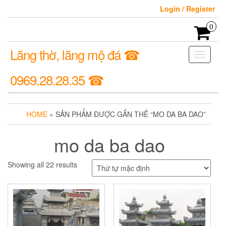
Login / Register
0
Lăng thờ, lăng mộ đá ☎
Toggle
navigati
0969.28.28.35 ☎
HOME
» SẢN PHẨM ĐƯỢC GẮN THẺ “MO DA BA DAO”
mo da ba dao
Showing all 22 results