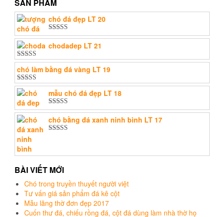
SẢN PHẨM
chó đá đẹp LT 20
Được xếp
hạng
5.00
5
chodadep LT 21
sao
Được xếp
chó làm bằng đá vàng LT 19
hạng
5.00
5
sao
Được xếp
mẫu chó đá đẹp LT 18
hạng
5.00
5
sao
Được xếp
hạng
5.00
5
chó bằng đá xanh ninh bình LT 17
sao
Được xếp
hạng
5.00
5
sao
BÀI VIẾT MỚI
Chó trong truyền thuyết người việt
Tư vấn giá sản phẩm đá kê cột
Mẫu lăng thờ đơn đẹp 2017
Cuốn thư đá, chiếu rồng đá, cột đá dùng làm nhà thờ họ