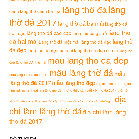
lăng
lăng thờ đá
cánh
lăng thờ cánh ba mái
thờ đá 2017
lăng thờ đá ba mái
lăng thờ đá
lăng thờ
lăng thờ đá cao cấp
bên đạo
lăng thờ đá giá rẻ
đá hai mái
lăng thờ
Lăng thờ đá một mái
lăng thờ đá đạo
đá đẹp
lăng thờ đá đẹp ba mái
lăng thờ đá đẹp có mái
lăng thờ
mau lang tho da dep
đơn
lăng thờ đơn hai mái
mẫu lăng thờ đá
mẫu
mau lang tho da dep 2017
lăng thờ đá 2017
mẫu lăng thờ đẹp
mộ đá ninh bình
mộ đá
tâm linh
nghệ thuật làm lăng mộ đá
những điều cần biết xây mộ đá 2017
thổi hồn
địa
vào đá
xây dựng lăng mộ đá
xây dựng mộ đá
xây mộ đá cần những gì
chỉ làm lăng thờ đá
địa chỉ làm lăng
thờ đá 2017