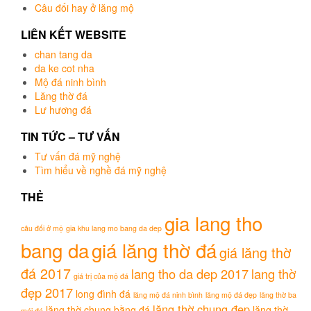
Câu đối hay ở lăng mộ
LIÊN KẾT WEBSITE
chan tang da
da ke cot nha
Mộ đá ninh bình
Lăng thờ đá
Lư hương đá
TIN TỨC – TƯ VẤN
Tư vấn đá mỹ nghệ
Tìm hiểu về nghề đá mỹ nghệ
THẺ
gia lang tho
câu đối ở mộ
gia khu lang mo bang da dep
bang da
giá lăng thờ đá
giá lăng thờ
đá 2017
lang tho da dep 2017
lang thờ
giá trị của mộ đá
đẹp 2017
long đình đá
lăng mộ đá ninh bình
lăng mộ đá đẹp
lăng thờ ba
lăng thờ chung đẹp
lăng thờ chung bằng đá
lăng thờ
mái đá