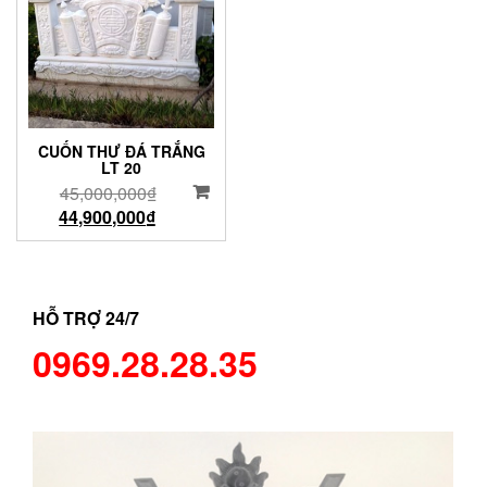
CUỐN THƯ ĐÁ TRẮNG
LT 20
45,000,000
₫
44,900,000
₫
HỖ TRỢ 24/7
0969.28.28.35