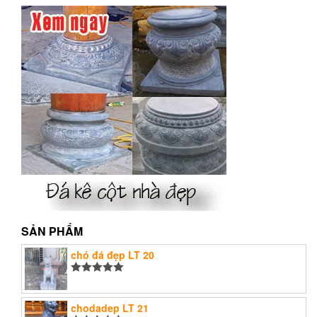
SẢN PHẨM
chó đá đẹp LT 20
Được xếp
hạng
5.00
5
sao
chodadep LT 21