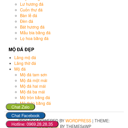
Lư hương đá
Cuốn thư đá
Bàn lễ đá
Đèn đá
Bát hương đá
Mẫu bia bằng đá
Lọ hoa bằng đá
MỘ ĐÁ ĐẸP
Lăng mộ đá
Lăng thờ đá
Mộ đá
Mộ đá tam sơn
Mộ đá một mái
Mộ đá hai mái
Mộ đá ba mái
Mộ tròn bằng đá
Mộ tháp bằng đá
Chat Zalo
Chat Facebook
PROUDLY POWERED BY
WORDPRESS
|
THEME:
Hotline: 0969.28.28.35
MAXSTORE
BY THEMES4WP