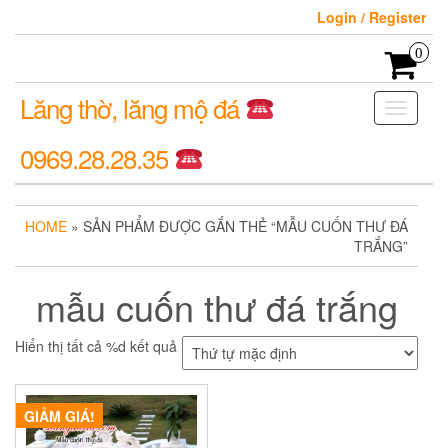
Login / Register
0
Lăng thờ, lăng mộ đá
Toggle
navigati
0969.28.28.35
HOME
» SẢN PHẨM ĐƯỢC GẮN THẺ “MẪU CUỐN THƯ ĐÁ
TRẮNG”
mẫu cuốn thư đá trắng
Hiển thị tất cả %d kết quả
GIẢM GIÁ!