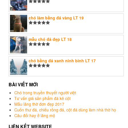
Được xếp
hạng
5.00
5
sao
chó làm bằng đá vàng LT 19
Được xếp
hạng
5.00
5
sao
mẫu chó đá đẹp LT 18
Được xếp
hạng
5.00
5
sao
chó bằng đá xanh ninh bình LT 17
Được xếp
hạng
5.00
5
sao
BÀI VIẾT MỚI
Chó trong truyền thuyết người việt
Tư vấn giá sản phẩm đá kê cột
Mẫu lăng thờ đơn đẹp 2017
Cuốn thư đá, chiếu rồng đá, cột đá dùng làm nhà thờ họ
Câu đối hay ở lăng mộ
LIÊN KẾT WEBSITE