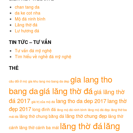
chan tang da
da ke cot nha
Mộ đá ninh bình
Lăng thờ đá
Lư hương đá
TIN TỨC – TƯ VẤN
Tư vấn đá mỹ nghệ
Tìm hiểu về nghề đá mỹ nghệ
THẺ
gia lang tho
câu đối ở mộ
gia khu lang mo bang da dep
bang da
giá lăng thờ đá
giá lăng thờ
đá 2017
lang tho da dep 2017
lang thờ
giá trị của mộ đá
đẹp 2017
long đình đá
lăng mộ đá ninh bình
lăng mộ đá đẹp
lăng thờ ba
lăng thờ chung đẹp
lăng thờ chung bằng đá
lăng thờ
mái đá
lăng
lăng thờ đá
cánh
lăng thờ cánh ba mái