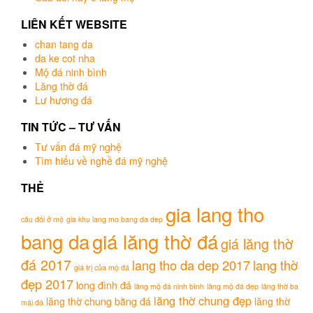
LIÊN KẾT WEBSITE
chan tang da
da ke cot nha
Mộ đá ninh bình
Lăng thờ đá
Lư hương đá
TIN TỨC – TƯ VẤN
Tư vấn đá mỹ nghệ
Tìm hiểu về nghề đá mỹ nghệ
THẺ
gia lang tho
câu đối ở mộ
gia khu lang mo bang da dep
bang da
giá lăng thờ đá
giá lăng thờ
đá 2017
lang tho da dep 2017
lang thờ
giá trị của mộ đá
đẹp 2017
long đình đá
lăng mộ đá ninh bình
lăng mộ đá đẹp
lăng thờ ba
lăng thờ chung đẹp
lăng thờ chung bằng đá
lăng thờ
mái đá