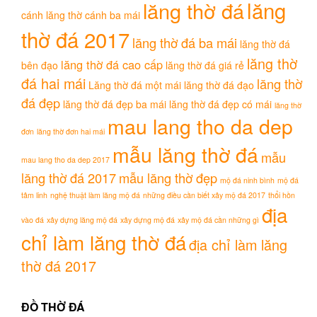
lăng
lăng thờ đá
cánh
lăng thờ cánh ba mái
thờ đá 2017
lăng thờ đá ba mái
lăng thờ đá
lăng thờ
lăng thờ đá cao cấp
bên đạo
lăng thờ đá giá rẻ
đá hai mái
lăng thờ
Lăng thờ đá một mái
lăng thờ đá đạo
đá đẹp
lăng thờ đá đẹp ba mái
lăng thờ đá đẹp có mái
lăng thờ
mau lang tho da dep
đơn
lăng thờ đơn hai mái
mẫu lăng thờ đá
mẫu
mau lang tho da dep 2017
lăng thờ đá 2017
mẫu lăng thờ đẹp
mộ đá ninh bình
mộ đá
tâm linh
nghệ thuật làm lăng mộ đá
những điều cần biết xây mộ đá 2017
thổi hồn
địa
vào đá
xây dựng lăng mộ đá
xây dựng mộ đá
xây mộ đá cần những gì
chỉ làm lăng thờ đá
địa chỉ làm lăng
thờ đá 2017
ĐỒ THỜ ĐÁ