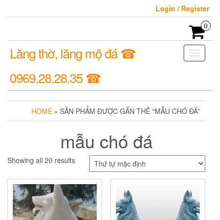
Login / Register
0
Lăng thờ, lăng mộ đá ☎
Toggle
navigati
0969.28.28.35 ☎
HOME
» SẢN PHẨM ĐƯỢC GẮN THẺ “MẪU CHÓ ĐÁ”
mẫu chó đá
Showing all 20 results