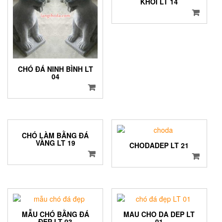
KHỐI LT 14
CHÓ ĐÁ NINH BÌNH LT
04
CHÓ LÀM BẰNG ĐÁ
VÀNG LT 19
CHODADEP LT 21
MẪU CHÓ BẰNG ĐÁ
MAU CHO DA DEP LT
ĐẸP LT 03
01