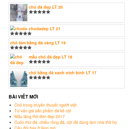
chó đá đẹp LT 20
Được xếp
hạng
5.00
5
sao
chodadep LT 21
Được xếp
chó làm bằng đá vàng LT 19
hạng
5.00
5
sao
Được xếp
mẫu chó đá đẹp LT 18
hạng
5.00
5
sao
Được xếp
hạng
chó bằng đá xanh ninh bình LT 17
5.00
5
sao
Được xếp
hạng
5.00
5
sao
BÀI VIẾT MỚI
Chó trong truyền thuyết người việt
Tư vấn giá sản phẩm đá kê cột
Mẫu lăng thờ đơn đẹp 2017
Cuốn thư đá, chiếu rồng đá, cột đá dùng làm nhà thờ họ
Câu đối hay ở lăng mộ