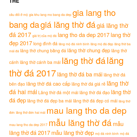
THẺ
gia lang tho
câu đối ở mộ
gia khu lang mo bang da dep
bang da
giá lăng thờ đá
giá lăng thờ
đá 2017
lang tho da dep 2017
lang thờ
giá trị của mộ đá
đẹp 2017
long đình đá
lăng mộ đá ninh bình
lăng mộ đá đẹp
lăng thờ ba
lăng thờ chung đẹp
lăng thờ chung bằng đá
lăng thờ
mái đá
lăng
lăng thờ đá
cánh
lăng thờ cánh ba mái
thờ đá 2017
lăng thờ đá ba mái
lăng thờ đá
lăng thờ
lăng thờ đá cao cấp
bên đạo
lăng thờ đá giá rẻ
đá hai mái
lăng thờ
Lăng thờ đá một mái
lăng thờ đá đạo
đá đẹp
lăng thờ đá đẹp ba mái
lăng thờ đá đẹp có mái
lăng thờ
mau lang tho da dep
đơn
lăng thờ đơn hai mái
mẫu lăng thờ đá
mẫu
mau lang tho da dep 2017
lăng thờ đá 2017
mẫu lăng thờ đẹp
mộ đá ninh bình
mộ đá