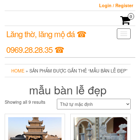
Login / Register
0
Lăng thờ, lăng mộ đá ☎
Toggle
navigati
0969.28.28.35 ☎
HOME
» SẢN PHẨM ĐƯỢC GẮN THẺ “MẪU BÀN LỄ ĐẸP”
mẫu bàn lễ đẹp
Showing all 9 results