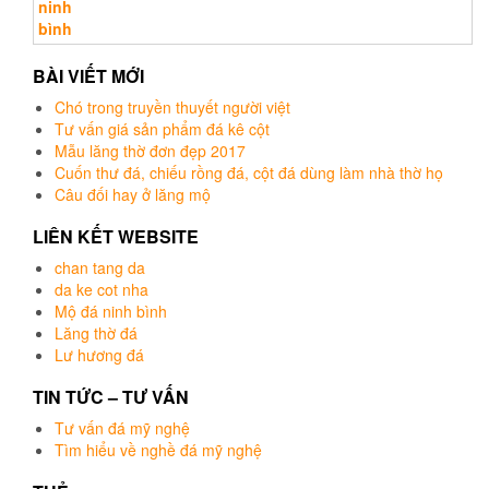
Được xếp
hạng
5.00
5
sao
BÀI VIẾT MỚI
Chó trong truyền thuyết người việt
Tư vấn giá sản phẩm đá kê cột
Mẫu lăng thờ đơn đẹp 2017
Cuốn thư đá, chiếu rồng đá, cột đá dùng làm nhà thờ họ
Câu đối hay ở lăng mộ
LIÊN KẾT WEBSITE
chan tang da
da ke cot nha
Mộ đá ninh bình
Lăng thờ đá
Lư hương đá
TIN TỨC – TƯ VẤN
Tư vấn đá mỹ nghệ
Tìm hiểu về nghề đá mỹ nghệ