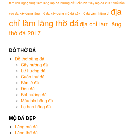
tâm linh
nghệ thuật làm lăng mộ đá
những điều cần biết xây mộ đá 2017
thổi hồn
địa
vào đá
xây dựng lăng mộ đá
xây dựng mộ đá
xây mộ đá cần những gì
chỉ làm lăng thờ đá
địa chỉ làm lăng
thờ đá 2017
ĐỒ THỜ ĐÁ
Đồ thờ bằng đá
Cây hương đá
Lư hương đá
Cuốn thư đá
Bàn lễ đá
Đèn đá
Bát hương đá
Mẫu bia bằng đá
Lọ hoa bằng đá
MỘ ĐÁ ĐẸP
Lăng mộ đá
Lăng thờ đá