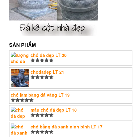
SẢN PHẨM
chó đá đẹp LT 20
Được xếp
hạng
chodadep LT 21
5.00
5
sao
Được xếp
hạng
5.00
5
sao
chó làm bằng đá vàng LT 19
Được xếp
mẫu chó đá đẹp LT 18
hạng
5.00
5
sao
Được xếp
hạng
chó bằng đá xanh ninh bình LT 17
5.00
5
sao