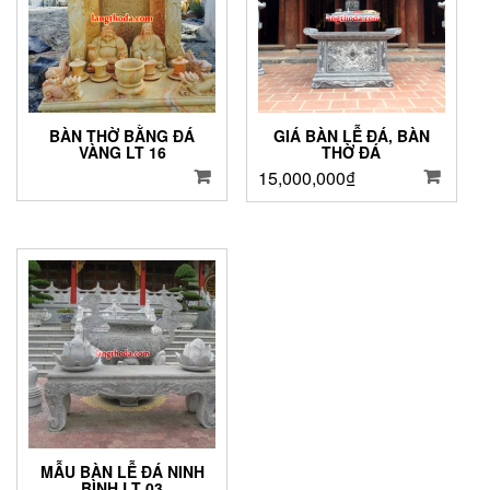
BÀN THỜ BẰNG ĐÁ
GIÁ BÀN LỄ ĐÁ, BÀN
VÀNG LT 16
THỜ ĐÁ
15,000,000
₫
MẪU BÀN LỄ ĐÁ NINH
BÌNH LT 03