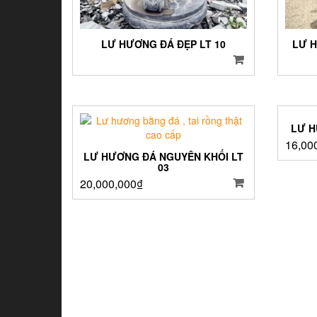
LƯ HƯƠNG ĐÁ ĐẸP LT 10
LƯ H
LƯ H
16,00
LƯ HƯƠNG ĐÁ NGUYÊN KHỐI LT
03
20,000,000
₫