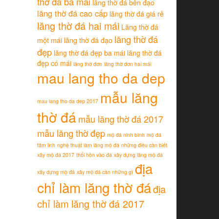
thờ đá ba mái
lăng thờ đá bên đạo
lăng thờ đá cao cấp
lăng thờ đá giá rẻ
lăng thờ đá hai mái
Lăng thờ đá
lăng thờ đá
một mái
lăng thờ đá đạo
đẹp
lăng thờ đá đẹp ba mái
lăng thờ đá
đẹp có mái
lăng thờ đơn
lăng thờ đơn hai mái
mau lang tho da dep
mẫu lăng
mau lang tho da dep 2017
thờ đá
mẫu lăng thờ đá 2017
mẫu lăng thờ đẹp
mộ đá ninh bình
mộ đá
tâm linh
nghệ thuật làm lăng mộ đá
những điều cần biết
xây mộ đá 2017
thổi hồn vào đá
xây dựng lăng mộ đá
địa
xây dựng mộ đá
xây mộ đá cần những gì
chỉ làm lăng thờ đá
địa
chỉ làm lăng thờ đá 2017