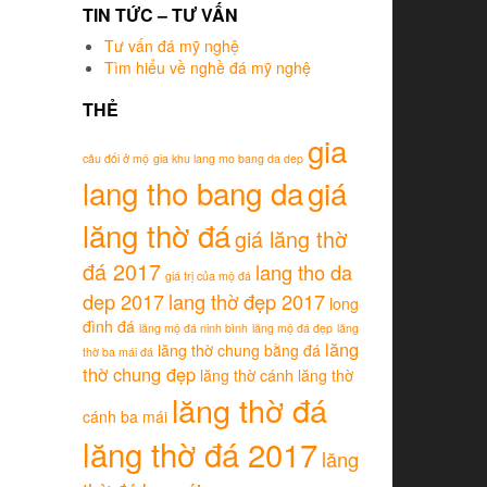
TIN TỨC – TƯ VẤN
Tư vấn đá mỹ nghệ
Tìm hiểu về nghề đá mỹ nghệ
THẺ
gia
câu đối ở mộ
gia khu lang mo bang da dep
lang tho bang da
giá
lăng thờ đá
giá lăng thờ
đá 2017
lang tho da
giá trị của mộ đá
dep 2017
lang thờ đẹp 2017
long
đình đá
lăng mộ đá ninh bình
lăng mộ đá đẹp
lăng
lăng
lăng thờ chung bằng đá
thờ ba mái đá
thờ chung đẹp
lăng thờ cánh
lăng thờ
lăng thờ đá
cánh ba mái
lăng thờ đá 2017
lăng