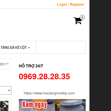
Login / Register
0
 TẢNG ĐÁ KÊ CỘT
2017”
HỖ TRỢ 24/7
0969.28.28.35
https://www.maulangmodep.com