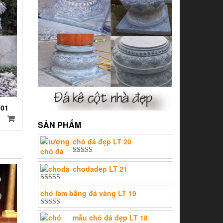
01
SẢN PHẨM
chó đá đẹp LT 20
Được xếp
hạng
5.00
5
chodadep LT 21
sao
Được xếp
chó làm bằng đá vàng LT 19
hạng
5.00
5
sao
Được xếp
mẫu chó đá đẹp LT 18
hạng
5.00
5