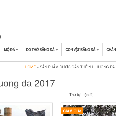
!
MỘ ĐÁ
ĐỒ THỜ BẰNG ĐÁ
CON VẬT BẰNG ĐÁ
CHÂN
HOME
» SẢN PHẨM ĐƯỢC GẮN THẺ “LU HUONG DA 
huong da 2017
GIẢM GIÁ!