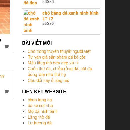
sao
Được xếp
hạng
5.00
5
chó bằng đá xanh ninh bình
sao
LT 17
Được xếp
hạng
5.00
5
sao
9
BÀI VIẾT MỚI
Chó trong truyền thuyết người việt
Tư vấn giá sản phẩm đá kê cột
Mẫu lăng thờ đơn đẹp 2017
Cuốn thư đá, chiếu rồng đá, cột đá
dùng làm nhà thờ họ
Câu đối hay ở lăng mộ
LIÊN KẾT WEBSITE
chan tang da
da ke cot nha
Mộ đá ninh bình
Lăng thờ đá
Lư hương đá