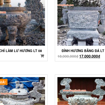
 CHỈ LÀM LƯ HƯƠNG LT 08
ĐỈNH HƯƠNG BẰNG ĐÁ LT 
18,000,000
₫
17,000,000
₫
GIÁ!