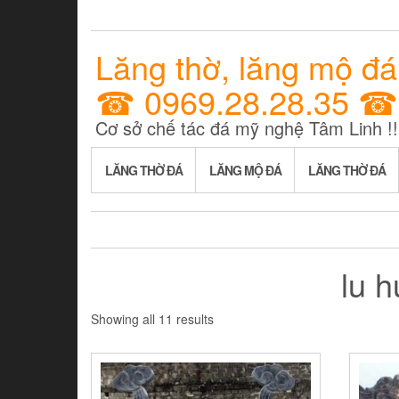
Lăng thờ, lăng mộ đá
☎ 0969.28.28.35 ☎
Cơ sở chế tác đá mỹ nghệ Tâm Linh !!
LĂNG THỜ ĐÁ
LĂNG MỘ ĐÁ
LĂNG THỜ ĐÁ
lu 
Showing all 11 results