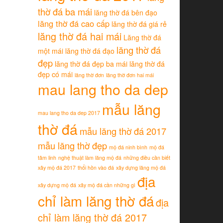
thờ đá ba mái
lăng thờ đá bên đạo
lăng thờ đá cao cấp
lăng thờ đá giá rẻ
lăng thờ đá hai mái
Lăng thờ đá
lăng thờ đá
một mái
lăng thờ đá đạo
đẹp
lăng thờ đá đẹp ba mái
lăng thờ đá
đẹp có mái
lăng thờ đơn
lăng thờ đơn hai mái
mau lang tho da dep
mẫu lăng
mau lang tho da dep 2017
thờ đá
mẫu lăng thờ đá 2017
mẫu lăng thờ đẹp
mộ đá ninh bình
mộ đá
tâm linh
nghệ thuật làm lăng mộ đá
những điều cần biết
xây mộ đá 2017
thổi hồn vào đá
xây dựng lăng mộ đá
địa
xây dựng mộ đá
xây mộ đá cần những gì
chỉ làm lăng thờ đá
địa
chỉ làm lăng thờ đá 2017