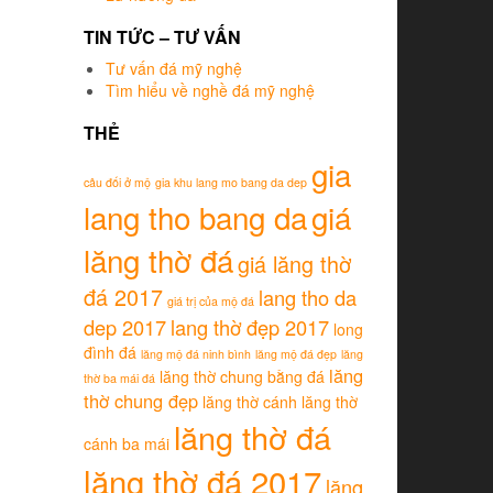
TIN TỨC – TƯ VẤN
Tư vấn đá mỹ nghệ
Tìm hiểu về nghề đá mỹ nghệ
THẺ
gia
câu đối ở mộ
gia khu lang mo bang da dep
lang tho bang da
giá
lăng thờ đá
giá lăng thờ
đá 2017
lang tho da
giá trị của mộ đá
dep 2017
lang thờ đẹp 2017
long
đình đá
lăng mộ đá ninh bình
lăng mộ đá đẹp
lăng
lăng
lăng thờ chung bằng đá
thờ ba mái đá
thờ chung đẹp
lăng thờ cánh
lăng thờ
lăng thờ đá
cánh ba mái
lăng thờ đá 2017
lăng