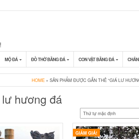
!
MỘ ĐÁ
ĐỒ THỜ BẰNG ĐÁ
CON VẬT BẰNG ĐÁ
CHÂN
HOME
» SẢN PHẨM ĐƯỢC GẮN THẺ “GIÁ LƯ HƯƠN
 lư hương đá
GIẢM GIÁ!