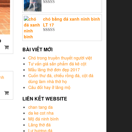
sao
Được xếp
hạng
5.00
5
sao
chó bằng đá xanh ninh bình
LT 17
Được xếp
hạng
5.00
5
9
sao
BÀI VIẾT MỚI
Chó trong truyền thuyết người việt
Tư vấn giá sản phẩm đá kê cột
Mẫu lăng thờ đơn đẹp 2017
Cuốn thư đá, chiếu rồng đá, cột đá
dùng làm nhà thờ họ
Câu đối hay ở lăng mộ
LIÊN KẾT WEBSITE
chan tang da
da ke cot nha
Mộ đá ninh bình
Lăng thờ đá
Lư hương đá