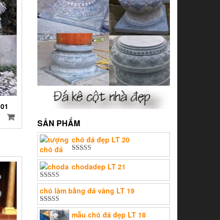
01
SẢN PHẨM
chó đá đẹp LT 20
Được xếp
hạng
5.00
5
chodadep LT 21
sao
Được xếp
chó làm bằng đá vàng LT 19
hạng
5.00
5
sao
Được xếp
mẫu chó đá đẹp LT 18
hạng
5.00
5