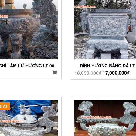
 CHỈ LÀM LƯ HƯƠNG LT 08
ĐỈNH HƯƠNG BẰNG ĐÁ LT 
18,000,000
₫
17,000,000
₫
GIÁ!