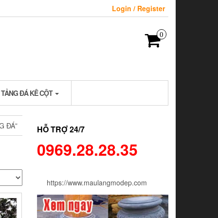
Login / Register
0
 TẢNG ĐÁ KÊ CỘT
G ĐÁ”
HỖ TRỢ 24/7
0969.28.28.35
https://www.maulangmodep.com