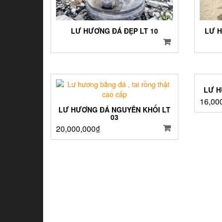
LƯ HƯƠNG ĐÁ ĐẸP LT 10
LƯ H
LƯ H
16,00
LƯ HƯƠNG ĐÁ NGUYÊN KHỐI LT
03
20,000,000
₫