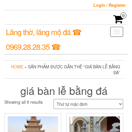
Login / Register
0
Lăng thờ, lăng mộ đá ☎
Toggle
navigati
0969.28.28.35 ☎
HOME
» SẢN PHẨM ĐƯỢC GẮN THẺ “GIÁ BÀN LỄ BẰNG
ĐÁ”
giá bàn lễ bằng đá
Showing all 9 results