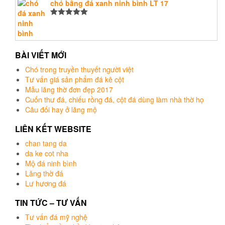
hạng
chó bằng đá xanh ninh bình LT 17
5.00
5
sao
Được xếp
hạng
5.00
5
sao
BÀI VIẾT MỚI
Chó trong truyền thuyết người việt
Tư vấn giá sản phẩm đá kê cột
Mẫu lăng thờ đơn đẹp 2017
Cuốn thư đá, chiếu rồng đá, cột đá dùng làm nhà thờ họ
Câu đối hay ở lăng mộ
LIÊN KẾT WEBSITE
chan tang da
da ke cot nha
Mộ đá ninh bình
Lăng thờ đá
Lư hương đá
TIN TỨC – TƯ VẤN
Tư vấn đá mỹ nghệ