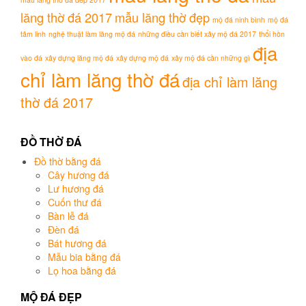
lăng thờ đá 2017
mẫu lăng thờ đẹp
mộ đá ninh bình
mộ đá
tâm linh
nghệ thuật làm lăng mộ đá
những điều cần biết xây mộ đá 2017
thổi hồn
địa
vào đá
xây dựng lăng mộ đá
xây dựng mộ đá
xây mộ đá cần những gì
chỉ làm lăng thờ đá
địa chỉ làm lăng
thờ đá 2017
ĐỒ THỜ ĐÁ
Đồ thờ bằng đá
Cây hương đá
Lư hương đá
Cuốn thư đá
Bàn lễ đá
Đèn đá
Bát hương đá
Mẫu bia bằng đá
Lọ hoa bằng đá
MỘ ĐÁ ĐẸP