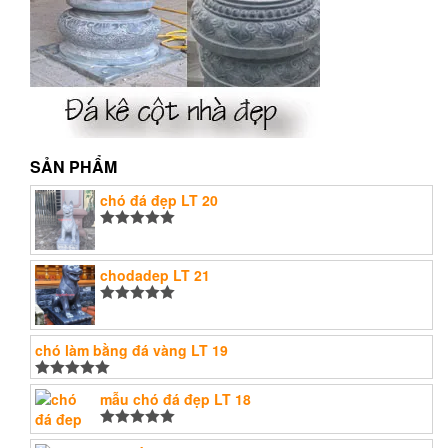
SẢN PHẨM
chó đá đẹp LT 20
Được xếp
hạng
5.00
5
sao
chodadep LT 21
Được xếp
hạng
5.00
5
sao
chó làm bằng đá vàng LT 19
Được xếp
mẫu chó đá đẹp LT 18
hạng
5.00
5
sao
Được xếp