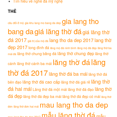
Tìm hiểu về nghề đá mỹ nghệ
THẺ
gia lang tho
câu đối ở mộ
gia khu lang mo bang da dep
bang da
giá lăng thờ đá
giá lăng thờ
đá 2017
lang tho da dep 2017
lang thờ
giá trị của mộ đá
đẹp 2017
long đình đá
lăng mộ đá ninh bình
lăng mộ đá đẹp
lăng thờ ba
lăng thờ chung đẹp
lăng thờ chung bằng đá
lăng thờ
mái đá
lăng
lăng thờ đá
cánh
lăng thờ cánh ba mái
thờ đá 2017
lăng thờ đá ba mái
lăng thờ đá
lăng thờ
lăng thờ đá cao cấp
bên đạo
lăng thờ đá giá rẻ
đá hai mái
lăng thờ
Lăng thờ đá một mái
lăng thờ đá đạo
đá đẹp
lăng thờ đá đẹp ba mái
lăng thờ đá đẹp có mái
lăng thờ
mau lang tho da dep
đơn
lăng thờ đơn hai mái
mẫu lăng thờ đá
mẫu
mau lang tho da dep 2017