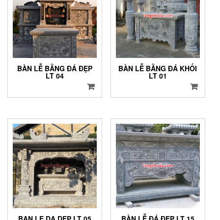
BÀN LỄ BẰNG ĐÁ ĐẸP
BÀN LỄ BẰNG ĐÁ KHỐI
LT 04
LT 01
BAN LE DA DEP LT 05
BÀN LỄ ĐÁ ĐẸP LT 15