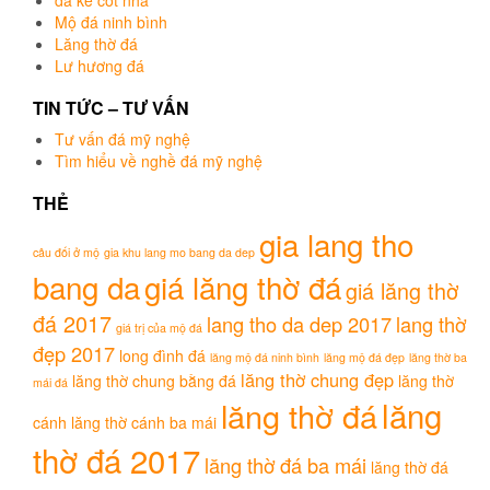
da ke cot nha
Mộ đá ninh bình
Lăng thờ đá
Lư hương đá
TIN TỨC – TƯ VẤN
Tư vấn đá mỹ nghệ
Tìm hiểu về nghề đá mỹ nghệ
THẺ
gia lang tho
câu đối ở mộ
gia khu lang mo bang da dep
bang da
giá lăng thờ đá
giá lăng thờ
đá 2017
lang tho da dep 2017
lang thờ
giá trị của mộ đá
đẹp 2017
long đình đá
lăng mộ đá ninh bình
lăng mộ đá đẹp
lăng thờ ba
lăng thờ chung đẹp
lăng thờ chung bằng đá
lăng thờ
mái đá
lăng
lăng thờ đá
cánh
lăng thờ cánh ba mái
thờ đá 2017
lăng thờ đá ba mái
lăng thờ đá