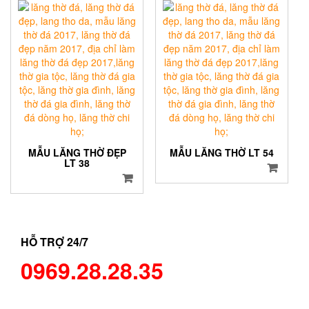
MẪU LĂNG THỜ ĐẸP
MẪU LĂNG THỜ LT 54
LT 38
HỖ TRỢ 24/7
0969.28.28.35