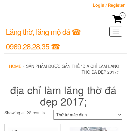
Login / Register
0
Lăng thờ, lăng mộ đá ☎
Toggle
navigati
0969.28.28.35 ☎
HOME
» SẢN PHẨM ĐƯỢC GẮN THẺ “ĐỊA CHỈ LÀM LĂNG
THỜ ĐÁ ĐẸP 2017;”
địa chỉ làm lăng thờ đá
đẹp 2017;
Showing all 22 results