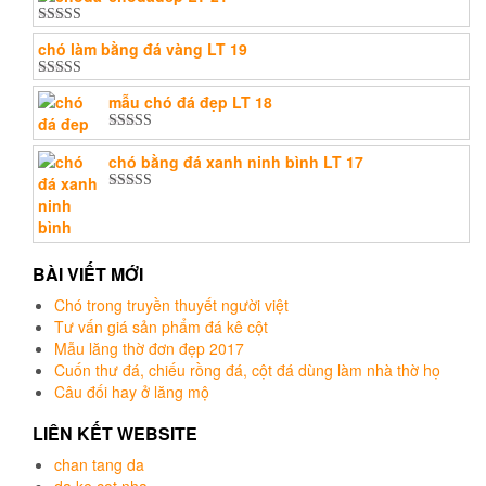
sao
Được xếp
chó làm bằng đá vàng LT 19
hạng
5.00
5
sao
Được xếp
mẫu chó đá đẹp LT 18
hạng
5.00
5
sao
Được xếp
hạng
5.00
5
chó bằng đá xanh ninh bình LT 17
sao
Được xếp
hạng
5.00
5
sao
BÀI VIẾT MỚI
Chó trong truyền thuyết người việt
Tư vấn giá sản phẩm đá kê cột
Mẫu lăng thờ đơn đẹp 2017
Cuốn thư đá, chiếu rồng đá, cột đá dùng làm nhà thờ họ
Câu đối hay ở lăng mộ
LIÊN KẾT WEBSITE
chan tang da