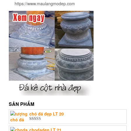
https://www.maulangmodep.com
SẢN PHẨM
chó đá đẹp LT 20
Được xếp
hạng
5.00
5
chodadep LT 21