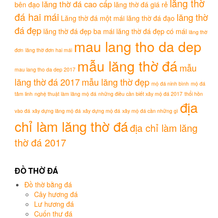
lăng thờ
lăng thờ đá cao cấp
bên đạo
lăng thờ đá giá rẻ
đá hai mái
lăng thờ
Lăng thờ đá một mái
lăng thờ đá đạo
đá đẹp
lăng thờ đá đẹp ba mái
lăng thờ đá đẹp có mái
lăng thờ
mau lang tho da dep
đơn
lăng thờ đơn hai mái
mẫu lăng thờ đá
mẫu
mau lang tho da dep 2017
lăng thờ đá 2017
mẫu lăng thờ đẹp
mộ đá ninh bình
mộ đá
tâm linh
nghệ thuật làm lăng mộ đá
những điều cần biết xây mộ đá 2017
thổi hồn
địa
vào đá
xây dựng lăng mộ đá
xây dựng mộ đá
xây mộ đá cần những gì
chỉ làm lăng thờ đá
địa chỉ làm lăng
thờ đá 2017
ĐỒ THỜ ĐÁ
Đồ thờ bằng đá
Cây hương đá
Lư hương đá
Cuốn thư đá