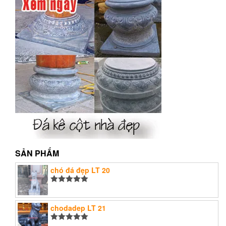
SẢN PHẨM
chó đá đẹp LT 20
Được xếp
hạng
5.00
5
sao
chodadep LT 21