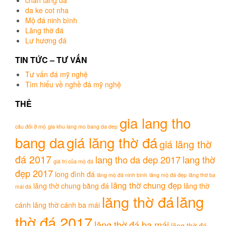
da ke cot nha
Mộ đá ninh bình
Lăng thờ đá
Lư hương đá
TIN TỨC – TƯ VẤN
Tư vấn đá mỹ nghệ
Tìm hiểu về nghề đá mỹ nghệ
THẺ
gia lang tho
câu đối ở mộ
gia khu lang mo bang da dep
bang da
giá lăng thờ đá
giá lăng thờ
đá 2017
lang tho da dep 2017
lang thờ
giá trị của mộ đá
đẹp 2017
long đình đá
lăng mộ đá ninh bình
lăng mộ đá đẹp
lăng thờ ba
lăng thờ chung đẹp
lăng thờ chung bằng đá
lăng thờ
mái đá
lăng
lăng thờ đá
cánh
lăng thờ cánh ba mái
thờ đá 2017
lăng thờ đá ba mái
lăng thờ đá