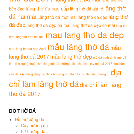
lăng thờ
lăng thờ đá cao cấp
bên đạo
lăng thờ đá giá rẻ
đá hai mái
lăng thờ
Lăng thờ đá một mái
lăng thờ đá đạo
đá đẹp
lăng thờ đá đẹp ba mái
lăng thờ đá đẹp có mái
lăng thờ
mau lang tho da dep
đơn
lăng thờ đơn hai mái
mẫu lăng thờ đá
mẫu
mau lang tho da dep 2017
lăng thờ đá 2017
mẫu lăng thờ đẹp
mộ đá ninh bình
mộ đá
tâm linh
nghệ thuật làm lăng mộ đá
những điều cần biết xây mộ đá 2017
thổi hồn
địa
vào đá
xây dựng lăng mộ đá
xây dựng mộ đá
xây mộ đá cần những gì
chỉ làm lăng thờ đá
địa chỉ làm lăng
thờ đá 2017
ĐỒ THỜ ĐÁ
Đồ thờ bằng đá
Cây hương đá
Lư hương đá