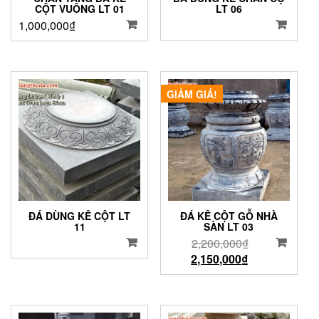
CỘT VUÔNG LT 01
LT 06
1,000,000
₫
GIẢM GIÁ!
ĐÁ DÙNG KÊ CỘT LT
ĐÁ KÊ CỘT GỖ NHÀ
11
SÀN LT 03
2,200,000
₫
2,150,000
₫