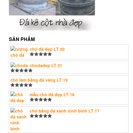
SẢN PHẨM
chó đá đẹp LT 20
Được xếp
hạng
chodadep LT 21
5.00
5
sao
Được xếp
chó làm bằng đá vàng LT 19
hạng
5.00
5
sao
Được xếp
mẫu chó đá đẹp LT 18
hạng
5.00
5
sao
Được xếp
hạng
chó bằng đá xanh ninh bình LT 17
5.00
5
sao
Được xếp
hạng
5.00
5
sao