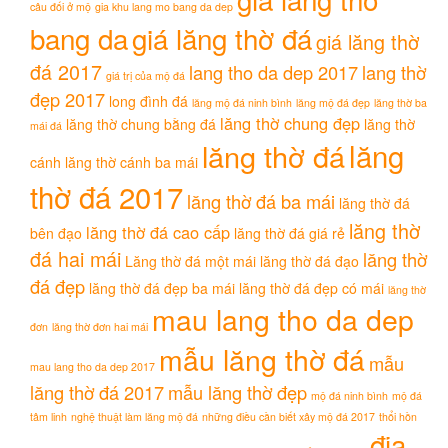
câu đối ở mộ
gia khu lang mo bang da dep
bang da
giá lăng thờ đá
giá lăng thờ
đá 2017
lang tho da dep 2017
lang thờ
giá trị của mộ đá
đẹp 2017
long đình đá
lăng mộ đá ninh bình
lăng mộ đá đẹp
lăng thờ ba
lăng thờ chung đẹp
lăng thờ chung bằng đá
lăng thờ
mái đá
lăng
lăng thờ đá
cánh
lăng thờ cánh ba mái
thờ đá 2017
lăng thờ đá ba mái
lăng thờ đá
lăng thờ
lăng thờ đá cao cấp
bên đạo
lăng thờ đá giá rẻ
đá hai mái
lăng thờ
Lăng thờ đá một mái
lăng thờ đá đạo
đá đẹp
lăng thờ đá đẹp ba mái
lăng thờ đá đẹp có mái
lăng thờ
mau lang tho da dep
đơn
lăng thờ đơn hai mái
mẫu lăng thờ đá
mẫu
mau lang tho da dep 2017
lăng thờ đá 2017
mẫu lăng thờ đẹp
mộ đá ninh bình
mộ đá
tâm linh
nghệ thuật làm lăng mộ đá
những điều cần biết xây mộ đá 2017
thổi hồn
địa