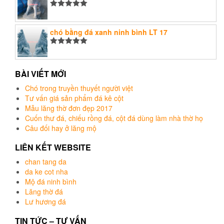
Được xếp
hạng
5.00
5
sao
chó bằng đá xanh ninh bình LT 17
Được xếp
hạng
5.00
5
sao
BÀI VIẾT MỚI
Chó trong truyền thuyết người việt
Tư vấn giá sản phẩm đá kê cột
Mẫu lăng thờ đơn đẹp 2017
Cuốn thư đá, chiếu rồng đá, cột đá dùng làm nhà thờ họ
Câu đối hay ở lăng mộ
LIÊN KẾT WEBSITE
chan tang da
da ke cot nha
Mộ đá ninh bình
Lăng thờ đá
Lư hương đá
TIN TỨC – TƯ VẤN