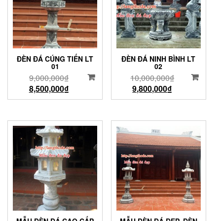
ĐÈN ĐÁ CÚNG TIẾN LT
ĐÈN ĐÁ NINH BÌNH LT
01
02
9,000,000
₫
10,000,000
₫
8,500,000
₫
9,800,000
₫
MẪU ĐÈN ĐÁ CAO CẤP
MẪU ĐÈN ĐÁ ĐẸP, ĐÈN