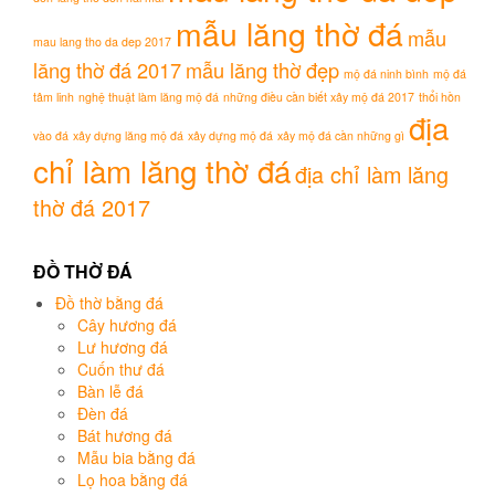
mẫu lăng thờ đá
mẫu
mau lang tho da dep 2017
lăng thờ đá 2017
mẫu lăng thờ đẹp
mộ đá ninh bình
mộ đá
tâm linh
nghệ thuật làm lăng mộ đá
những điều cần biết xây mộ đá 2017
thổi hồn
địa
vào đá
xây dựng lăng mộ đá
xây dựng mộ đá
xây mộ đá cần những gì
chỉ làm lăng thờ đá
địa chỉ làm lăng
thờ đá 2017
ĐỒ THỜ ĐÁ
Đồ thờ bằng đá
Cây hương đá
Lư hương đá
Cuốn thư đá
Bàn lễ đá
Đèn đá
Bát hương đá
Mẫu bia bằng đá
Lọ hoa bằng đá