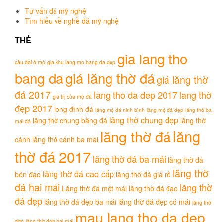
Tư vấn đá mỹ nghệ
Tìm hiểu về nghề đá mỹ nghệ
THẺ
gia lang tho
câu đối ở mộ
gia khu lang mo bang da dep
bang da
giá lăng thờ đá
giá lăng thờ
đá 2017
lang tho da dep 2017
lang thờ
giá trị của mộ đá
đẹp 2017
long đình đá
lăng mộ đá ninh bình
lăng mộ đá đẹp
lăng thờ ba
lăng thờ chung đẹp
lăng thờ chung bằng đá
lăng thờ
mái đá
lăng
lăng thờ đá
cánh
lăng thờ cánh ba mái
thờ đá 2017
lăng thờ đá ba mái
lăng thờ đá
lăng thờ
lăng thờ đá cao cấp
bên đạo
lăng thờ đá giá rẻ
đá hai mái
lăng thờ
Lăng thờ đá một mái
lăng thờ đá đạo
đá đẹp
lăng thờ đá đẹp ba mái
lăng thờ đá đẹp có mái
lăng thờ
mau lang tho da dep
đơn
lăng thờ đơn hai mái