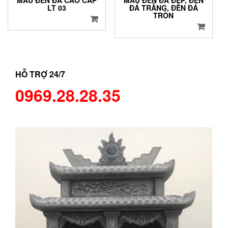
LT 03
ĐÁ TRẮNG, ĐÈN ĐÁ
TRÒN
HỖ TRỢ 24/7
0969.28.28.35