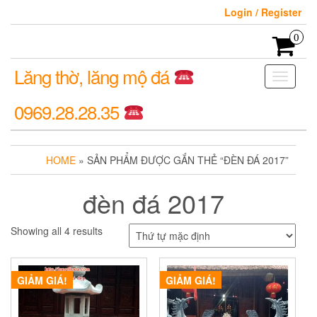
Login / Register
0
Lăng thờ, lăng mộ đá
Toggle
navigati
0969.28.28.35
HOME
» SẢN PHẨM ĐƯỢC GẮN THẺ “ĐÈN ĐÁ 2017”
đèn đá 2017
Showing all 4 results
GIẢM GIÁ!
GIẢM GIÁ!