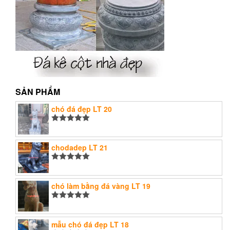
SẢN PHẨM
chó đá đẹp LT 20
Được xếp
hạng
5.00
5
sao
chodadep LT 21
Được xếp
hạng
5.00
5
sao
chó làm bằng đá vàng LT 19
Được xếp
hạng
5.00
5
sao
mẫu chó đá đẹp LT 18