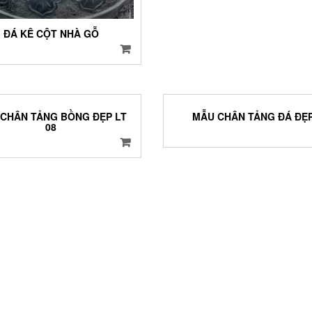
ĐÁ KÊ CỘT NHÀ GỖ
CHÂN TẢNG BỒNG ĐẸP LT
MẪU CHÂN TẢNG ĐÁ ĐẸ
08