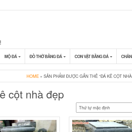
!
MỘ ĐÁ
ĐỒ THỜ BẰNG ĐÁ
CON VẬT BẰNG ĐÁ
CHÂN
HOME
» SẢN PHẨM ĐƯỢC GẮN THẺ “ĐÁ KÊ CỘT NHÀ
ê cột nhà đẹp