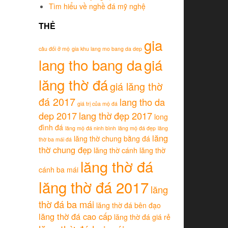
Tìm hiểu về nghề đá mỹ nghệ
THẺ
gia
câu đối ở mộ
gia khu lang mo bang da dep
lang tho bang da
giá
lăng thờ đá
giá lăng thờ
đá 2017
lang tho da
giá trị của mộ đá
dep 2017
lang thờ đẹp 2017
long
đình đá
lăng mộ đá ninh bình
lăng mộ đá đẹp
lăng
lăng
lăng thờ chung bằng đá
thờ ba mái đá
thờ chung đẹp
lăng thờ cánh
lăng thờ
lăng thờ đá
cánh ba mái
lăng thờ đá 2017
lăng
thờ đá ba mái
lăng thờ đá bên đạo
lăng thờ đá cao cấp
lăng thờ đá giá rẻ