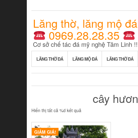
Lăng thờ, lăng mộ đá
0969.28.28.35
Cơ sở chế tác đá mỹ nghệ Tâm Linh !!
LĂNG THỜ ĐÁ
LĂNG MỘ ĐÁ
LĂNG THỜ ĐÁ
cây hươn
Hiển thị tất cả %d kết quả
GIẢM GIÁ!