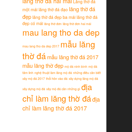
lăng thờ đá hai mái
Lăng thờ đá
lăng thờ đá
một mái
lăng thờ đá đạo
đẹp
lăng thờ đá đẹp ba mái
lăng thờ đá
đẹp có mái
lăng thờ đơn
lăng thờ đơn hai mái
mau lang tho da dep
mẫu lăng
mau lang tho da dep 2017
thờ đá
mẫu lăng thờ đá 2017
mẫu lăng thờ đẹp
mộ đá ninh bình
mộ đá
tâm linh
nghệ thuật làm lăng mộ đá
những điều cần biết
xây mộ đá 2017
thổi hồn vào đá
xây dựng lăng mộ đá
địa
xây dựng mộ đá
xây mộ đá cần những gì
chỉ làm lăng thờ đá
địa
chỉ làm lăng thờ đá 2017