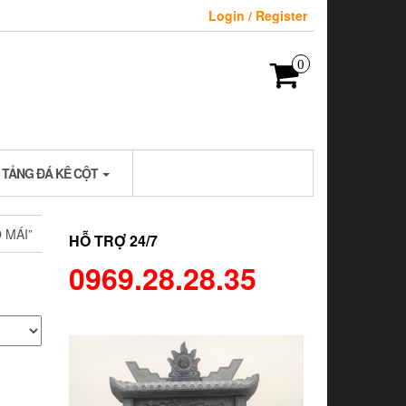
Login / Register
0
 TẢNG ĐÁ KÊ CỘT
 MÁI”
HỖ TRỢ 24/7
0969.28.28.35