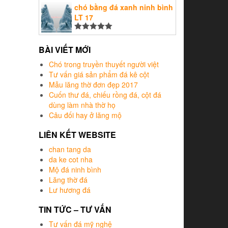
sao
chó bằng đá xanh ninh bình
LT 17
Được xếp
hạng
5.00
5
BÀI VIẾT MỚI
sao
Chó trong truyền thuyết người việt
Tư vấn giá sản phẩm đá kê cột
Mẫu lăng thờ đơn đẹp 2017
Cuốn thư đá, chiếu rồng đá, cột đá
dùng làm nhà thờ họ
Câu đối hay ở lăng mộ
LIÊN KẾT WEBSITE
chan tang da
da ke cot nha
Mộ đá ninh bình
Lăng thờ đá
Lư hương đá
TIN TỨC – TƯ VẤN
Tư vấn đá mỹ nghệ