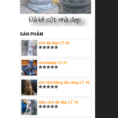
SẢN PHẨM
chó đá đẹp LT 20
Được xếp
hạng
5.00
5
sao
chodadep LT 21
Được xếp
hạng
5.00
5
sao
chó làm bằng đá vàng LT 19
Được xếp
hạng
5.00
5
sao
mẫu chó đá đẹp LT 18
Được xếp
hạng
5.00
5