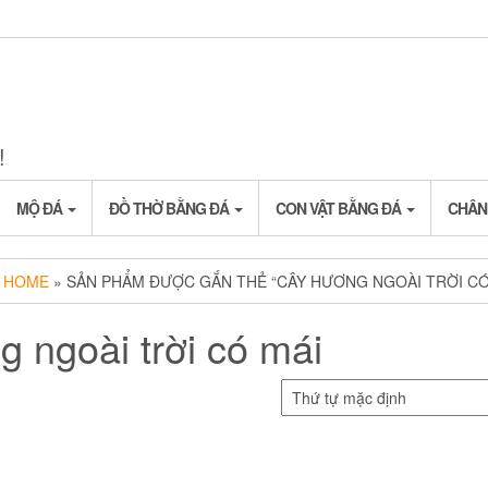
!
MỘ ĐÁ
ĐỒ THỜ BẰNG ĐÁ
CON VẬT BẰNG ĐÁ
CHÂN
HOME
» SẢN PHẨM ĐƯỢC GẮN THẺ “CÂY HƯƠNG NGOÀI TRỜI CÓ
g ngoài trời có mái