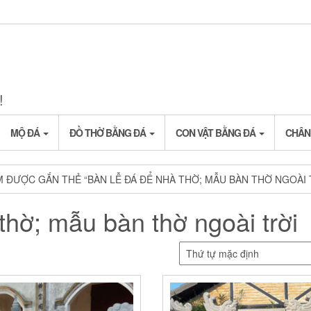
!
MỘ ĐÁ
ĐỒ THỜ BẰNG ĐÁ
CON VẬT BẰNG ĐÁ
CHÂN
 ĐƯỢC GẮN THẺ “BÀN LỄ ĐÁ ĐỂ NHÀ THỜ; MẪU BÀN THỜ NGOÀI 
thờ; mẫu bàn thờ ngoài trời