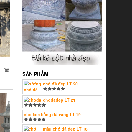
SẢN PHẨM
chó đá đẹp LT 20
Được xếp
hạng
chodadep LT 21
5.00
5
sao
Được xếp
chó làm bằng đá vàng LT 19
hạng
5.00
5
sao
Được xếp
mẫu chó đá đẹp LT 18
hạng
5.00
5