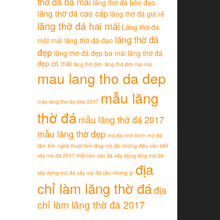
thờ đá ba mái
lăng thờ đá bên đạo
lăng thờ đá cao cấp
lăng thờ đá giá rẻ
lăng thờ đá hai mái
Lăng thờ đá
lăng thờ đá
một mái
lăng thờ đá đạo
đẹp
lăng thờ đá đẹp ba mái
lăng thờ đá
đẹp có mái
lăng thờ đơn
lăng thờ đơn hai mái
mau lang tho da dep
mẫu lăng
mau lang tho da dep 2017
thờ đá
mẫu lăng thờ đá 2017
mẫu lăng thờ đẹp
mộ đá ninh bình
mộ đá
tâm linh
nghệ thuật làm lăng mộ đá
những điều cần biết
xây mộ đá 2017
thổi hồn vào đá
xây dựng lăng mộ đá
địa
xây dựng mộ đá
xây mộ đá cần những gì
chỉ làm lăng thờ đá
địa
chỉ làm lăng thờ đá 2017