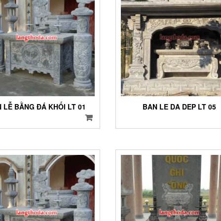
 LỄ BẰNG ĐÁ KHỐI LT 01
BAN LE DA DEP LT 05