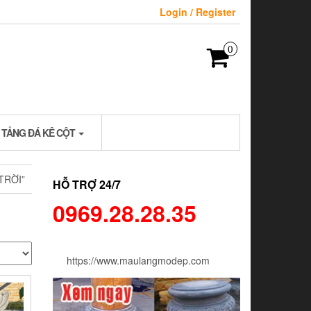
Login / Register
0
 TẢNG ĐÁ KÊ CỘT
TRỜI”
HỖ TRỢ 24/7
0969.28.28.35
https://www.maulangmodep.com