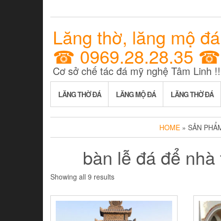
Lăng thờ, lăng mộ đá
☎ 0969.28.28.35 ☎
Cơ sở chế tác đá mỹ nghệ Tâm Linh !!
LĂNG THỜ ĐÁ
LĂNG MỘ ĐÁ
LĂNG THỜ ĐÁ
HOME
» SẢN PHẨM
bàn lễ đá để nhà 
Showing all 9 results